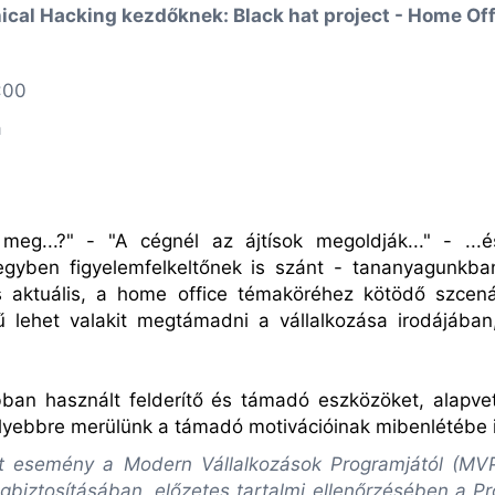
ical Hacking kezdőknek: Black hat project - Home Of
:00
a
eg...?" - "A cégnél az ájtísok megoldják..." - ..
egyben figyelemfelkeltőnek is szánt - tananyagunkb
is aktuális, a home office témaköréhez kötödő szcená
ű lehet valakit megtámadni a vállalkozása irodájába
an használt felderítő és támadó eszközöket, alapve
mélyebbre merülünk a támadó motivációinak mibenlétébe i
lott esemény a Modern Vállalkozások Programjától (M
biztosításában, előzetes tartalmi ellenőrzésében a P