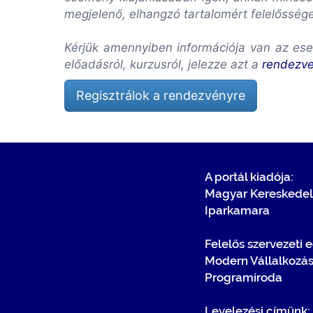
megjelenő, elhangzó tartalomért felelősség
Kérjük amennyiben információja van az ese
előadásról, kurzusról, jelezze azt a
rendezv
Regisztrálok a rendezvényre
A portál kiadója:
Magyar Kereskedel
Iparkamara
Felelős szervezeti 
Modern Vállalkozá
Programiroda
Levelezési címünk: