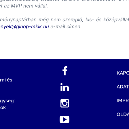
et az MVP nem vállal.
ménynaptárban még nem szereplő, kis- és középvállalk
enyek@ginop-mkik.hu
e-mail címen.
KAP
mi és
ADA
egység:
IMP
sok
OLDA