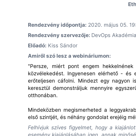
Eth
Rendezvény időpontja:
2020. május 05. 19
Rendezvény szervezője:
DevOps Akadémi
Előadó:
Kiss Sándor
Amiről szó lesz a webináriumon:
"Persze, miért pont engem hekkelnének m
közvélekedést. Ingyenesen elérhető - és 
erőteljesen cáfolni. Mindezt egy nagyon 
keresztül demonstráljuk mennyire egyszer
otthonában.
Mindeközben megismerheted a leggyakrabb
első szintjét, és néhány gondolat erejéig 
Felhívjuk szíves figyelmet, hogy a kiaján
esemény kiajánlásában igen, annak minőség