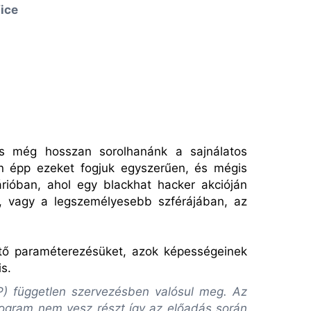
fice
.és még hosszan sorolhanánk a sajnálatos
an épp ezeket fogjuk egyszerűen, és mégis
rióban, ahol egy blackhat hacker akcióján
n, vagy a legszemélyesebb szférájában, az
tő paraméterezésüket, azok képességeinek
s.
VP) független szervezésben valósul meg. Az
rogram nem vesz részt így az előadás során