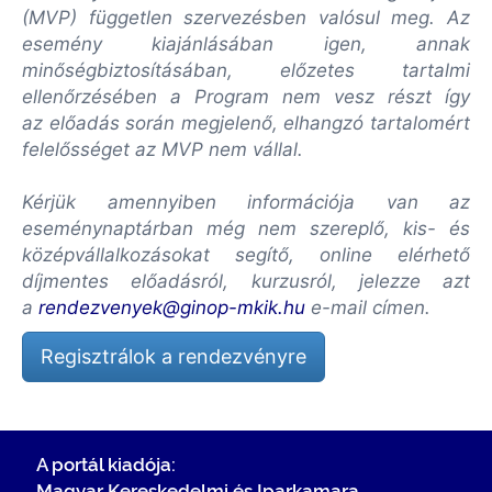
(MVP) független szervezésben valósul meg. Az
esemény kiajánlásában igen, annak
minőségbiztosításában, előzetes tartalmi
ellenőrzésében a Program nem vesz részt így
az előadás során megjelenő, elhangzó tartalomért
felelősséget az MVP nem vállal.
Kérjük amennyiben információja van az
eseménynaptárban még nem szereplő, kis- és
középvállalkozásokat segítő, online elérhető
díjmentes előadásról, kurzusról, jelezze azt
a
rendezvenyek@ginop-mkik.hu
e-mail címen.
Regisztrálok a rendezvényre
A portál kiadója:
Magyar Kereskedelmi és Iparkamara