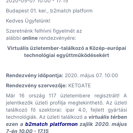
2020-05-07 10:00 - 17:15
Budapest 01. ker., b2match platform
Kedves Ügyfelünk!
Szeretnénk felhívni figyelmét az
alábbi
online
rendezvényére:
Virtuális üzletember-találkozó a Közép-európai
technológiai együttműködésekért
Rendezvény időpontja:
2020. május 07. 10:00
Rendezvény szervezője:
KETGATE
Már 16 ország 117 üzletembere regisztrált! A
jelentkezők üzleti profilja megtekinthető. Az üzleti
találkozó fő szektorai: ipar 4.0, fejlett gyártási
technológiák. Az üzleti találkozó a
virtuális térben
ezen a
b2match platformon
zajlik 2020. május
7-én 10.00 - 17.15