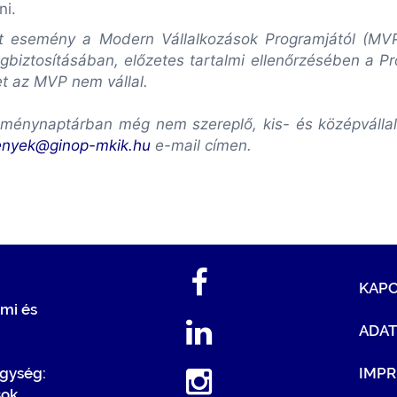
ni.
lott esemény a Modern Vállalkozások Programjától (M
biztosításában, előzetes tartalmi ellenőrzésében a P
et az MVP nem vállal.
ménynaptárban még nem szereplő, kis- és középvállalk
enyek@ginop-mkik.hu
e-mail címen.
KAP
mi és
ADA
egység:
IMP
sok