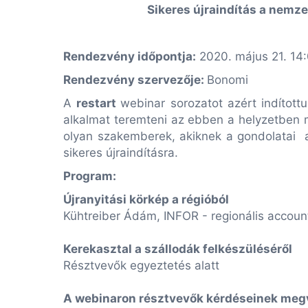
Sikeres újraindítás a nemze
Rendezvény időpontja:
2020. május 21. 14
Rendezvény szervezője:
Bonomi
A
restart
webinar sorozatot azért indított
alkalmat teremteni az ebben a helyzetben
olyan szakemberek,
akiknek a gondolatai
sikeres újraindításra.
Program:
Újranyitási körkép a régióból
Kühtreiber Ádám, INFOR - regionális accou
Kerekasztal a szállodák felkészüléséről
Résztvevők egyeztetés alatt
A webinaron résztvevők kérdéseinek meg