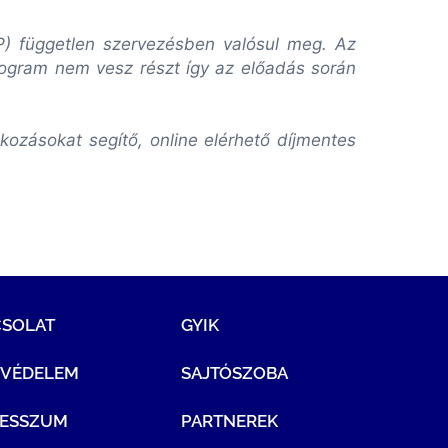
VP) független szervezésben valósul meg. Az
rogram nem vesz részt így az előadás során
ozásokat segítő, online elérhető díjmentes
CSOLAT
GYIK
TVÉDELEM
SAJTÓSZOBA
RESSZUM
PARTNEREK