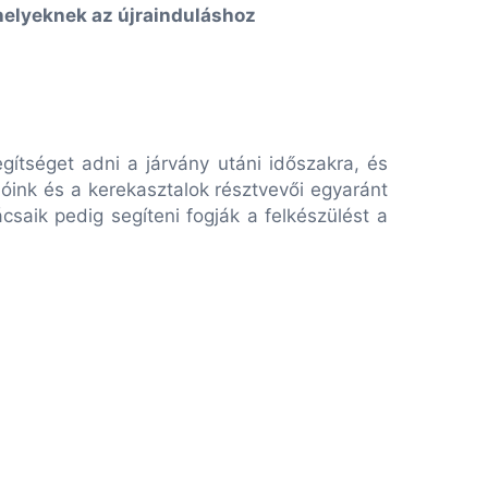
shelyeknek az újrainduláshoz
egítséget adni a járvány utáni időszakra,
és
óink és a kerekasztalok résztvevői egyaránt
csaik pedig segíteni fogják a felkészülést a