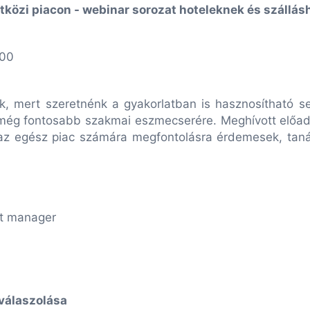
tközi piacon - webinar sorozat hoteleknek és szállá
:00
uk, mert szeretnénk
a gyakorlatban is hasznosítható s
 még fontosabb szakmai eszmecserére.
Meghívott előad
 az egész piac számára megfontolásra érdemesek,
taná
nt manager
válaszolása