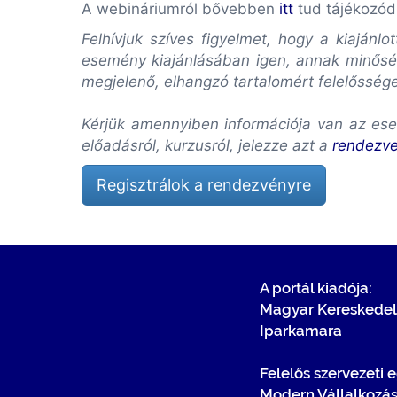
A webináriumról bővebben
itt
tud tájékozód
Felhívjuk szíves figyelmet, hogy a kiaján
esemény kiajánlásában igen, annak minőség
megjelenő, elhangzó tartalomért felelősség
Kérjük amennyiben információja van az ese
előadásról, kurzusról, jelezze azt a
rendezv
Regisztrálok a rendezvényre
A portál kiadója:
Magyar Kereskedel
Iparkamara
Felelős szervezeti 
Modern Vállalkozá