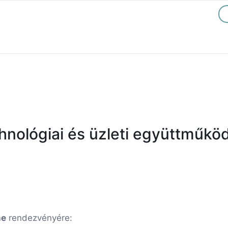
hnológiai és üzleti együttműkö
ne
rendezvényére: