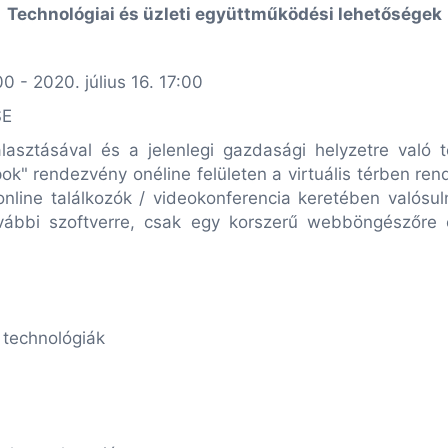
Technológiai és üzleti együttműködési lehetőségek
00 - 2020. július 16. 17:00
SE
tásával és a jelenlegi gazdasági helyzetre való teki
k" rendezvény onéline felületen a virtuális térben ren
 online találkozók / videokonferencia keretében valós
ovábbi szoftverre, csak egy korszerű webböngészőre
 technológiák