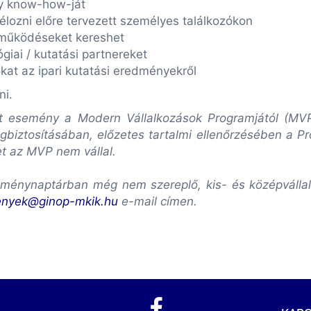
gy know-how-ját
élozni előre tervezett személyes találkozókon
tműködéseket kereshet
giai / kutatási partnereket
kat az ipari kutatási eredményekről
ni.
lott esemény a Modern Vállalkozások Programjától (M
biztosításában, előzetes tartalmi ellenőrzésében a P
et az MVP nem vállal.
ménynaptárban még nem szereplő, kis- és középvállalk
enyek@ginop-mkik.hu
e-mail címen.