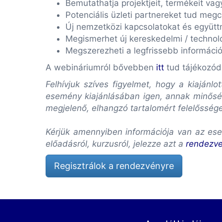
Bemutathatja projektjeit, termékeit va
Potenciális üzleti partnereket tud megc
Új nemzetközi kapcsolatokat és együt
Megismerhet új kereskedelmi / technoló
Megszerezheti a legfrissebb információ
A webináriumról bővebben
itt
tud tájékozód
Felhívjuk szíves figyelmet, hogy a kiaján
esemény kiajánlásában igen, annak minőség
megjelenő, elhangzó tartalomért felelősség
Kérjük amennyiben információja van az ese
előadásról, kurzusról, jelezze azt a
rendezv
Regisztrálok a rendezvényre