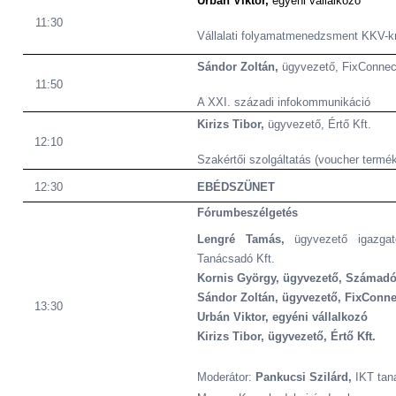
Urbán Viktor,
egyéni vállalkozó
11:30
Vállalati folyamatmenedzsment KKV-
Sándor Zoltán,
ügyvezető, FixConnect
11:50
A XXI. századi infokommunikáció
Kirizs Tibor,
ügyvezető, Értő Kft.
12:10
Szakértői szolgáltatás (voucher termé
12:30
EBÉDSZÜNET
Fórumbeszélgetés
Lengré Tamás,
ügyvezető igazga
Tanácsadó Kft.
Kornis György
, ügyvezető, Számadó
Sándor Zoltán, ügyvezető, FixConnec
13:30
Urbán Viktor, egyéni vállalkozó
Kirizs Tibor, ügyvezető, Értő Kft.
Moderátor:
Pankucsi Szilárd,
IKT tan