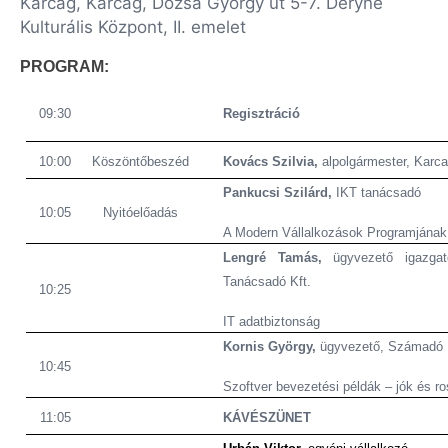
Karcag, Karcag, Dózsa György út 5-7. Déryné
Kulturális Központ, II. emelet
PROGRAM:
09:30
Regisztráció
10:00
Köszöntőbeszéd
Kovács Szilvia,
alpolgármester, Karc
Pankucsi Szilárd,
IKT tanácsadó
10:05
Nyitóelőadás
A Modern Vállalkozások Programjána
Lengré Tamás,
ügyvezető igazga
Tanácsadó Kft.
10:25
IT adatbiztonság
Kornis György,
ügyvezető, Számadó 
10:45
Szoftver bevezetési példák – jók és r
11:05
KÁVÉSZÜNET