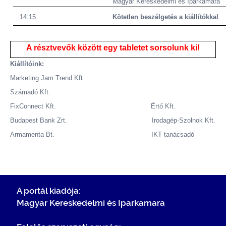
Magyar Kereskedelmi és Iparkamara
14:15
Kötetlen beszélgetés a kiállítókkal
A résztvevők között egy tabletet sorsolunk ki!
Kiállítóink:
Marketing Jam Trend Kft.
Számadó Kft.
FixConnect Kft. Értő Kft.
Budapest Bank Zrt. Irodagép-Szolnok Kft.
Armamenta Bt. IKT tanácsadó
A portál kiadója:
Magyar Kereskedelmi és Iparkamara