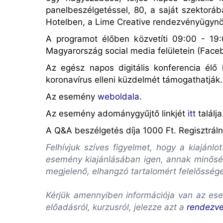
panelbesz
é
lget
é
ssel, 80, a saját szektorá
Hotelben, a Lime Creative rendezv
é
nyügyn
A programot
é
lőben k
ö
zvetíti 09:00 - 1
Magyarorszá
g social media fel
ületein (Fac
Az eg
é
sz napos digitális konferencia
é
lő 
koronavírus elleni küzdelm
é
t támogathatják.
Az esemény
weboldala
.
Az esem
é
ny adománygyűjtő linkj
é
t
itt
találja
A Q&A beszélgetés díja 1000 Ft. Regisztrál
Felhívjuk szíves figyelmet, hogy a kiaján
esemény kiajánlásában igen, annak minőség
megjelenő, elhangzó tartalomért felelősség
Kérjük amennyiben információja van az ese
előadásról, kurzusról, jelezze azt a
rendezv