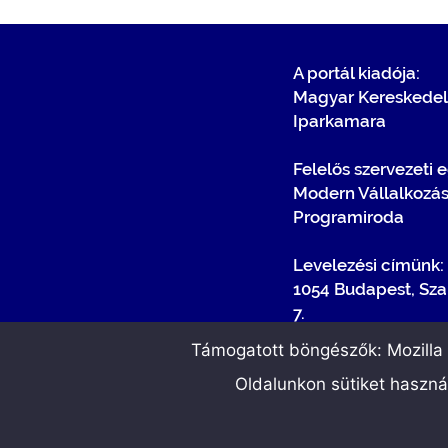
A portál kiadója:
Magyar Kereskedel
Iparkamara
Felelős szervezeti 
Modern Vállalkozá
Programiroda
Levelezési címünk:
1054 Budapest, Sza
7.
Támogatott böngészők: Mozilla F
Oldalunkon sütiket haszn