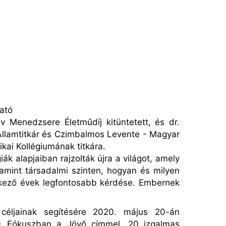
gató
Menedzsere Életműdíj kitüntetett, és dr.
s Államtitkár és Czimbalmos Levente - Magyar
ai Kollégiumának titkára.
iák alapjaiban rajzolták újra a világot, amely
lamint társadalmi szinten, hogyan és milyen
tkező évek legfontosabb kérdése. Embernek
 c
é
ljainak segít
é
s
é
re 2020. május 20-án
- F
ó
kuszban a J
ö
vő cí
mmel,
20 izgalmas