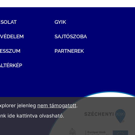
CSOLAT
GYIK
TVÉDELEM
SAJTÓSZOBA
RESSZUM
PARTNEREK
LTÉRKÉP
plorer jelenleg
nem támogatott
.
ónk
ide kattintva olvasható
.