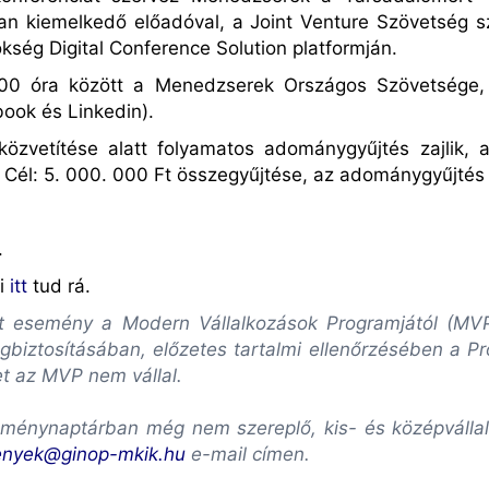
ban kiemelkedő előad
ó
val,
a Joint Venture Sz
ö
vets
é
g s
ö
ks
é
g Digital Conference Solution platformján.
9:00
ó
ra k
ö
z
ö
tt a Menedzserek Országos Sz
ö
vets
é
ge,
ebook
é
s Linkedin).
k
ö
zvetít
é
se alatt folyamatos adománygyűjt
é
s zajlik, 
 C
é
l: 5. 000. 000 Ft
ö
sszegyűjt
é
se, az adománygyűjt
é
s
.
ni
itt
tud rá.
lott esemény a Modern Vállalkozások Programjától (M
biztosításában, előzetes tartalmi ellenőrzésében a P
et az MVP nem vállal.
ménynaptárban még nem szereplő, kis- és középvállalk
enyek@ginop-mkik.hu
e-mail címen.