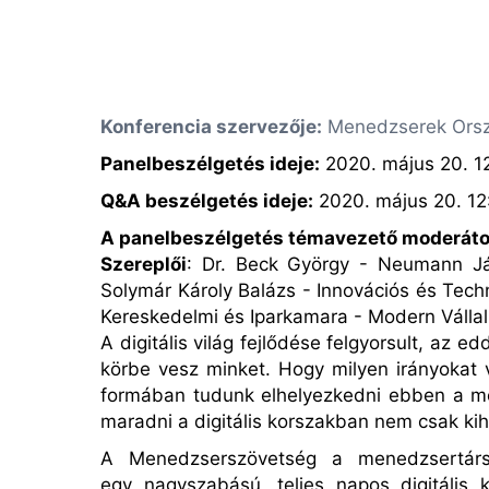
Konferencia szervezője:
Menedzserek Orsz
Panelbeszélgetés ideje:
2020. május 20. 1
Q&A beszélgetés ideje:
2020. május 20. 12
A panelbeszélgetés témavezető moderáto
Szereplői
: Dr. Beck György - Neumann Já
Solymár Károly Balázs - Innovációs és Techn
Kereskedelmi és Iparkamara - Modern Vállal
A digitális világ fejlődése felgyorsult, az e
körbe vesz minket. Hogy milyen irányokat v
formában tudunk elhelyezkedni ebben a me
maradni a digitális korszakban nem csak ki
A Menedzsersz
ö
vets
é
g
a menedzsertár
egy nagyszabású, teljes napos digitális