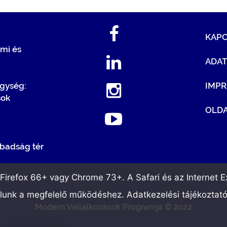
KAP
mi és
ADA
egység:
IMP
sok
OLDA
badság tér
irefox 66+ vagy Chrome 73+. A Safari és az Internet Ex
álunk a megfelelő működéshez. Adatkezelési tájékoztat
Modern Vállalkozások Programja © 2022