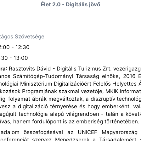
Élet 2.0 - Digitális jövő
ágos Szövetsége
2:00 - 12:30
:30 - 13:00
ra
: Rasztovits Dávid - Digitális Turizmus Zrt. vezérigaz
nos Számítógép-Tudományi Társaság elnöke, 2016 Év 
ológiai Minisztérium Digitalizációért Felelős Helyette
kozások Programjának szakmai vezetője, MKIK Informatik
ddigi folyamat ábrák megváltoztak, a diszruptív technológ
esz a digitalizáció térnyerése és hogy emberként, va
gújult technológia alapú világrendben - talán a köve
hívás, hanem fordulópont is az emberiség történetében.
sadalom összefogásával
az UNICEF Magyarország
 konferenciát szervez Menedzserek a Társadalom
é
rt 