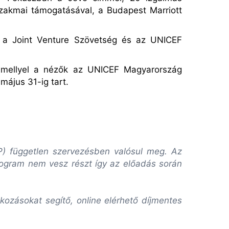
zakmai támogatásával, a Budapest Marriott
 a Joint Venture Sz
ö
vets
é
g
é
s az UNICEF
amellyel a n
é
zők az UNICEF Magyarország
 május 31-ig tart.
VP) független szervezésben valósul meg. Az
rogram nem vesz részt így az előadás során
ozásokat segítő, online elérhető díjmentes