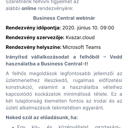
Szeretnénk felhívni figyelmét az
alábbi
online
rendezvényére:
Business Central webinár
Rendezvény időpontja:
2020. június 10. 09:00
Rendezvény szervezője
:
Kvazar.cloud
Rendezvény helyszíne:
Microsoft Teams
Irányítsd vállalkozásodat a felhőből – Vedd
használatba a Business Central-t!
A felhős megoldások legfontosabb jellemzői az
üzletmenethez illeszkedő, rugalmas előfizetési
konstrukció, valamint a használatba vételhez
kapcsolódó kockázatok minimálissá tétele. Ez a
két tulajdonság kiemelten fontos az irodai és az
üzleti alkalmazások tekintetében egyaránt.
Neked szól az előadásunk, ha:
Egy kis- és középvállalat gazdasági-,