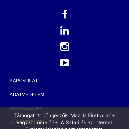
KAPCSOLAT
ADATVÉDELEM
IMPRESSZUM
Támogatott böngészők: Mozilla Firefox 66+
OLDALTÉRKÉP
vagy Chrome 73+. A Safari és az Internet