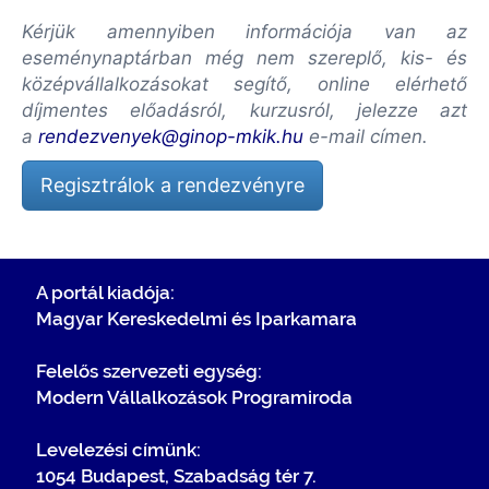
Kérjük amennyiben információja van az
eseménynaptárban még nem szereplő, kis- és
középvállalkozásokat segítő, online elérhető
díjmentes előadásról, kurzusról, jelezze azt
a
rendezvenyek@ginop-mkik.hu
e-mail címen.
Regisztrálok a rendezvényre
A portál kiadója:
Magyar Kereskedelmi és Iparkamara
Felelős szervezeti egység:
Modern Vállalkozások Programiroda
Levelezési címünk:
1054 Budapest, Szabadság tér 7.