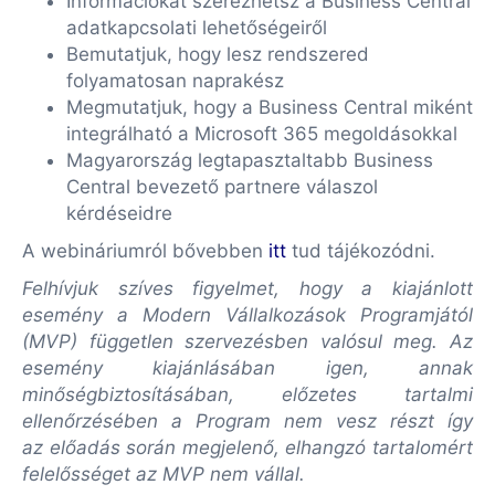
Információkat szerezhetsz a Business Central
adatkapcsolati lehetőségeiről
Bemutatjuk, hogy lesz rendszered
folyamatosan naprakész
Megmutatjuk, hogy a Business Central miként
integrálható a Microsoft 365 megoldásokkal
Magyarország legtapasztaltabb Business
Central bevezető partnere válaszol
kérdéseidre
A webináriumról bővebben
itt
tud tájékozódni.
Felhívjuk szíves figyelmet, hogy a kiajánlott
esemény a Modern Vállalkozások Programjától
(MVP) független szervezésben valósul meg. Az
esemény kiajánlásában igen, annak
minőségbiztosításában, előzetes tartalmi
ellenőrzésében a Program nem vesz részt így
az előadás során megjelenő, elhangzó tartalomért
felelősséget az MVP nem vállal.