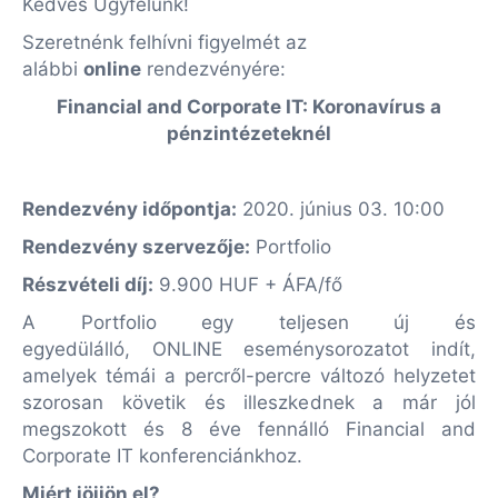
Kedves Ügyfelünk!
Szeretnénk felhívni figyelmét az
alábbi
online
rendezvényére:
Financial and Corporate IT: Koronavírus a
pénzintézeteknél
Rendezvény időpontja:
2020. június 03. 10:00
Rendezvény szervezője:
Portfolio
Részvételi díj:
9.900 HUF + ÁFA/fő
A Portfolio egy teljesen új és
egyedülálló, ONLINE eseménysorozatot indít,
amelyek témái a percről-percre változó helyzetet
szorosan követik és illeszkednek a már jól
megszokott és 8 éve fennálló Financial and
Corporate IT konferenciánkhoz.
Miért jöjjön el?