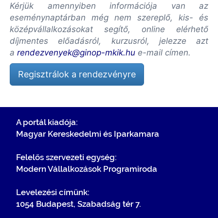
Kérjük amennyiben információja van az
eseménynaptárban még nem szereplő, kis- és
középvállalkozásokat segítő, online elérhető
díjmentes előadásról, kurzusról, jelezze azt
a
rendezvenyek@ginop-mkik.hu
e-mail címen.
Regisztrálok a rendezvényre
A portál kiadója:
Magyar Kereskedelmi és Iparkamara
Felelős szervezeti egység:
Modern Vállalkozások Programiroda
Levelezési címünk:
1054 Budapest, Szabadság tér 7.