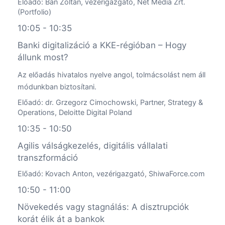
Előadó: Bán Zoltán, vezérigazgató, Net Média Zrt.
(Portfolio)
10:05 - 10:35
Banki digitalizáció a KKE-régióban – Hogy
állunk most?
Az előadás hivatalos nyelve angol, tolmácsolást nem áll
módunkban biztosítani.
Előadó: dr. Grzegorz Cimochowski, Partner, Strategy &
Operations, Deloitte Digital Poland
10:35 - 10:50
Agilis válságkezelés, digitális vállalati
transzformáció
Előadó: Kovach Anton, vezérigazgató, ShiwaForce.com
10:50 - 11:00
Növekedés vagy stagnálás: A disztrupciók
korát élik át a bankok