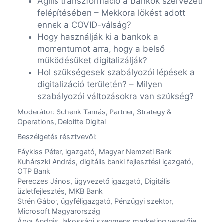
Agilis transzformáció a bankok szervezeti
felépítésében – Mekkora lökést adott
ennek a COVID-válság?
Hogy használják ki a bankok a
momentumot arra, hogy a belső
működésüket digitalizálják?
Hol szükségesek szabályozói lépések a
digitalizáció területén? – Milyen
szabályozói változásokra van szükség?
Moderátor: Schenk Tamás, Partner, Strategy &
Operations, Deloitte Digital
Beszélgetés résztvevői:
Fáykiss Péter, igazgató, Magyar Nemzeti Bank
Kuhárszki András, digitális banki fejlesztési igazgató,
OTP Bank
Pereczes János, ügyvezető igazgató, Digitális
üzletfejlesztés, MKB Bank
Strén Gábor, ügyféligazgató, Pénzügyi szektor,
Microsoft Magyarország
Árva András, lakossági szegmens marketing vezetője,