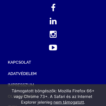
KAPCSOLAT
ADATVÉDELEM
IMPRESSZUM
Támogatott böngészők: Mozilla Firefox 66+
OLDALTÉRKÉP
vagy Chrome 73+. A Safari és az Internet
Explorer jelenleg
nem támogatott
.