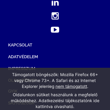
KAPCSOLAT
ADATVÉDELEM
IMPRESSZUM
Támogatott böngészők: Mozilla Firefox 66+
OLDALTÉRKÉP
vagy Chrome 73+. A Safari és az Internet
Explorer jelenleg
nem támogatott
.
GYIK
Oldalunkon sütiket használunk a megfelelő
működéshez. Adatkezelési tájékoztatónk
ide
SAJTÓSZOBA
kattintva olvasható
.