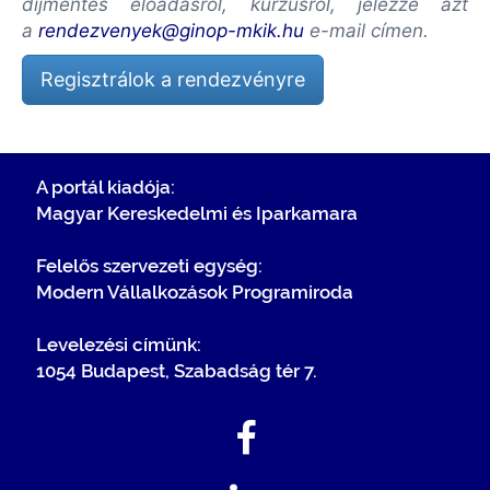
díjmentes előadásról, kurzusról, jelezze azt
a
rendezvenyek@ginop-mkik.hu
e-mail címen.
Regisztrálok a rendezvényre
A portál kiadója:
Magyar Kereskedelmi és Iparkamara
Felelős szervezeti egység:
Modern Vállalkozások Programiroda
Levelezési címünk:
1054 Budapest, Szabadság tér 7.