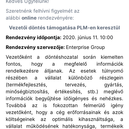
Kedves Ügyfelünk!
Szeretnénk felhívni figyelmét az
alábbi
online
rendezvényére:
Vezetői döntés támogatása PLM-en keresztül
Rendezvény időpontja:
2020. június 11. 10:00
Rendezvény szervezője
:
Enterprise Group
Vezetőként a döntéshozatal során kiemelten
fontos, hogy a megfelelő információk
rendelkezésre álljanak. Az esetek túlnyomó
részében a vállalat különböző részlegein
(termékfejlesztés, tervezés, gyártás,
minőségbiztosítás, értékesítés, stb.) meglévő
információk begyűjtése időigényes és nehézkes.
Továbbá az is fokozottan felmerülő igény
vezetőként, hogy a cég erőforrásainak és azok
költségeinek az optimális kihasználtsága, a
vállalat működésének hatékonysága, termékeik