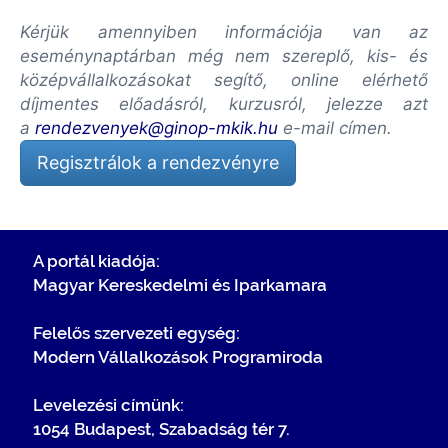
Kérjük amennyiben információja van az
eseménynaptárban még nem szereplő, kis- és
középvállalkozásokat segítő, online elérhető
díjmentes előadásról, kurzusról, jelezze azt
a
rendezvenyek@ginop-mkik.hu
e-mail címen.
Regisztrálok a rendezvényre
A portál kiadója:
Magyar Kereskedelmi és Iparkamara
Felelős szervezeti egység:
Modern Vállalkozások Programiroda
Levelezési címünk:
1054 Budapest, Szabadság tér 7.