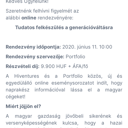
Kedves Ügyfelünk!
Szeretnénk felhívni figyelmét az
alábbi
online
rendezvényére:
Tudatos felkészülés a generációváltásra
Rendezvény időpontja:
2020. június 11. 10:00
Rendezvény szervezője:
Portfolio
Részvételi díj:
9.900 HUF + ÁFA/fő
A Hiventures és a Portfolio közös, új és
egyedülálló online eseménysorozatot indít, hogy
naprakész információval lássa el a magyar
cégeket!
Miért jöjjön el?
A magyar gazdaság jövőbeli sikerének és
versenyképességének kulcsa, hogy a hazai