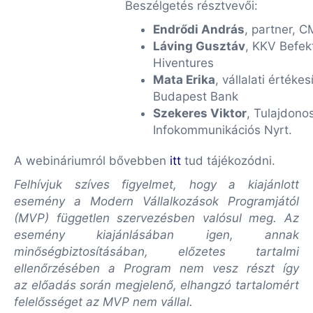
Beszélgetés résztvevői:
Endrődi András
, partner, 
Láving Gusztáv
, KKV Befek
Hiventures
Mata Erika
, vállalati értékes
Budapest Bank
Szekeres Viktor
, Tulajdonos
Infokommunikációs Nyrt.
A webináriumról bővebben
itt
tud tájékozódni.
Felhívjuk szíves figyelmet, hogy a kiajánlott
esemény a Modern Vállalkozások Programjától
(MVP) független szervezésben valósul meg. Az
esemény kiajánlásában igen, annak
minőségbiztosításában, előzetes tartalmi
ellenőrzésében a Program nem vesz részt így
az előadás során megjelenő, elhangzó tartalomért
felelősséget az MVP nem vállal.