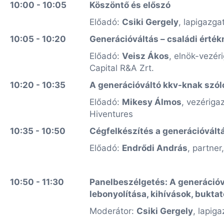
10:00 - 10:05
Köszöntő és előszó
Előadó:
Csiki Gergely
, lapigazgat
10:05 - 10:20
Generációváltás – családi érté
Előadó:
Veisz Ákos
, elnök-vezé
Capital R&A Zrt.
10:20 - 10:35
A generációváltó kkv-knak szól
Előadó:
Mikesy Álmos
, vezériga
Hiventures
10:35 - 10:50
Cégfelkészítés a generációvált
Előadó:
Endrődi András
, partne
10:50 - 11:30
Panelbeszélgetés: A generációv
lebonyolítása, kihívások, buktat
Moderátor:
Csiki Gergely
, lapiga