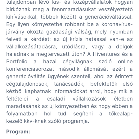
tulajdonban lévő kis- és középvállalatok hogyan
birkóznak meg a fennmaradásukat veszélyeztető
kihívásokkal, többek között a generációváltással.
Egy ilyen környezetbe robbant be a koronavírus-
járvány okozta gazdasági válság, mely nyomban
felveti a kérdést: az új krízis hatással van-e az
vállalkozásátadásra, utódlásra, vagy a dolgok
haladnak a megtervezett úton? A Hiventures és a
Portfolio a hazai cégvilágnak szóló online
konferenciasorozat második állomását ezért a
generációváltás ügyének szenteli, ahol az érintett
cégtulajdonosok, tanácsadók, befektetők első
kézből kaphatnak információkat arról, hogy mik a
feltételei a családi vállalkozások életben
maradásának az új környezetben és hogy ebben a
folyamatban hol tud segíteni a tőkealap-
kezelő kkv-knak szóló programja.
Program: