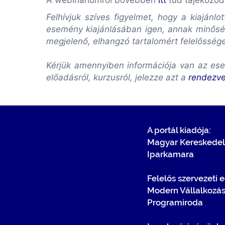
A webináriumról bővebben
itt
tud tájékozód
Felhívjuk szíves figyelmet, hogy a kiaján
esemény kiajánlásában igen, annak minőség
megjelenő, elhangzó tartalomért felelősség
Kérjük amennyiben információja van az ese
előadásról, kurzusról, jelezze azt a
rendezv
A portál kiadója:
Magyar Kereskedel
Iparkamara
Felelős szervezeti 
Modern Vállalkozá
Programiroda