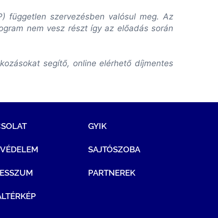
VP) független szervezésben valósul meg. Az
rogram nem vesz részt így az előadás során
ozásokat segítő, online elérhető díjmentes
CSOLAT
GYIK
TVÉDELEM
SAJTÓSZOBA
RESSZUM
PARTNEREK
LTÉRKÉP