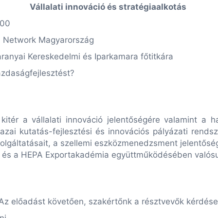
Vállalati innováció és stratégiaalkotás
:00
e Network Magyarország
ranyai Kereskedelmi és Iparkamara főtitkára
zdaságfejlesztést?
itér a vállalati innováció jelentőségére valamint a ha
azai kutatás-fejlesztési és innovációs pályázati rendsz
olgáltatásait, a szellemi eszközmenedzsment jelentősé
k és a HEPA Exportakadémia együttműködésében valósu
Az előadást követően, szakértőnk a résztvevők kérdései