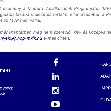
ni.
lott esemény a Modern Vállalkozások Programjától (M
biztosításában, előzetes tartalmi ellenőrzésében a P
et az MVP nem vállal.
ménynaptárban még nem szereplő, kis- és középvállalk
enyek@ginop-mkik.hu
e-mail címen.
KAP
mi és
ADA
egység:
IMP
sok
OLDA