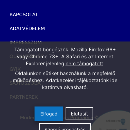
KAPCSOLAT
ADATVÉDELEM
IMPRESSZUM
Támogatott böngészők: Mozilla Firefox 66+
OLDALTÉRKÉP
vagy Chrome 73+. A Safari és az Internet
Explorer jelenleg
nem támogatott
.
GYIK
Oldalunkon sütiket használunk a megfelelő
működéshez. Adatkezelési tájékoztatónk
ide
SAJTÓSZOBA
kattintva olvasható
.
PARTNEREK
Elfogad
Elutasít
Modern Vállalkozások Programja © 2022
Személyreszabás