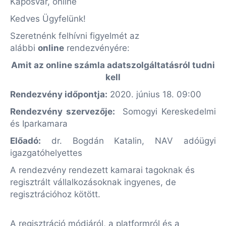
Kaposvár, online
Kedves Ügyfelünk!
Szeretnénk felhívni figyelmét az
alábbi
online
rendezvényére:
Amit az online számla adatszolgáltatásról tudni
kell
Rendezvény időpontja:
2020. június 18. 09:00
Rendezvény szervezője:
Somogyi Kereskedelmi
és Iparkamara
Előadó:
dr. Bogdán Katalin, NAV adóügyi
igazgatóhelyettes
A rendezvény rendezett kamarai tagoknak és
regisztrált vállalkozásoknak ingyenes, de
regisztrációhoz kötött.
A regisztráció módjáról, a platformról és a