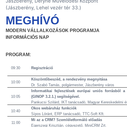
Jászberény, Déryné Művelődési Központ
(Jászberény, Lehel vezér tér 33.)
MEGHÍVÓ
MODERN VÁLLALKOZÁSOK PROGRAMJA
INFORMÁCIÓS NAP
PROGRAM:
09:30
Regisztráció
Köszöntőbeszéd, a rendezvény megnyitása
10:00
Dr. Szabó Tamás, polgármester, Jászberény város
Informatikai fejlesztések európai uniós forrásból 
10:05
(GINOP 3.2.1.) segítségével.
Pankucsi Szilárd, IKT tanácsadó, Magyar Kereskedelmi é
Okos webáruház funkciók
10:40
Sípos Lóránt, ERP tanácsadó, TTC-Soft Kft.
Mi az a CRM? Szemléletformáló előadás
11:00
Egerszegi Krisztián, cégvezető, MiniCRM Zrt.