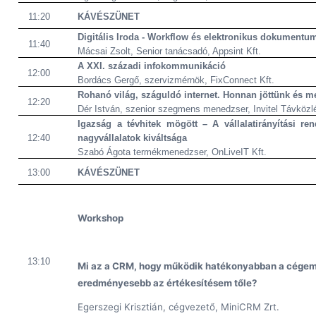
11:20
KÁVÉSZÜNET
Digitális Iroda - Workflow és elektronikus dokumentu
11:40
Mácsai Zsolt, Senior tanácsadó, Appsint Kft.
A XXI. századi infokommunikáció
12:00
Bordács Gergő
, szervizmérnök, FixConnect Kft.
Rohanó világ, száguldó internet. Honnan jöttünk és me
12:20
Dér István
, szenior szegmens menedzser, Invitel Távközlé
Igazság a tévhitek mögött – A vállalatirányítási r
12:40
nagyvállalatok kiváltsága
Szabó Ágota termékmenedzser, OnLiveIT Kft.
13:00
KÁVÉSZÜNET
Workshop
13:10
Mi az a CRM, hogy működik hatékonyabban a cégem, 
eredményesebb az értékesítésem tőle?
Egerszegi Krisztián, cégvezető, MiniCRM Zrt.