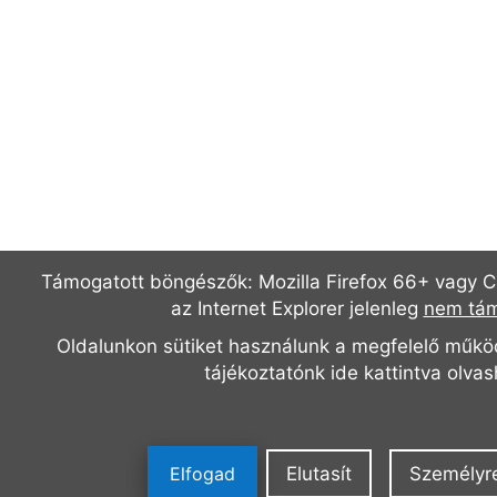
Támogatott böngészők: Mozilla Firefox 66+ vagy C
az Internet Explorer jelenleg
nem tám
Oldalunkon sütiket használunk a megfelelő műkö
tájékoztatónk
ide kattintva olva
Elfogad
Elutasít
Személyr