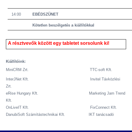
14:00
EBÉDSZÜNET
Kötetlen beszélgetés a kiállítókkal
A résztvevők között egy tabletet sorsolunk ki!
Kiállítóink:
MiniCRM Zrt.
TTC-soft Kft.
InterJNet Kft
. Invitel Távközlési
Zrt.
eRise Hungary Kft. Marketing Jam Trend
Kft.
OnLiveIT Kft
. FixConnect Kft.
DanubiSoft Számítástechnikai Kft. IKT tanácsadó