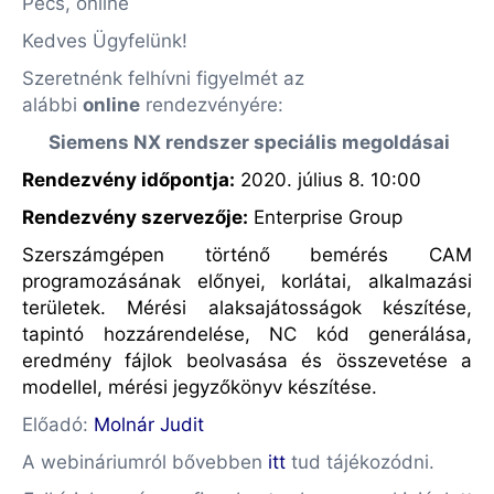
Pécs, online
Kedves Ügyfelünk!
Szeretnénk felhívni figyelmét az
alábbi
online
rendezvényére:
Siemens NX rendszer speciális megoldásai
Rendezvény időpontja:
2020. július 8. 10:00
Rendezvény szervezője
:
Enterprise Group
Szerszámgépen történő bemérés CAM
programozásának előnyei, korlátai, alkalmazási
területek. Mérési alaksajátosságok készítése,
tapintó hozzárendelése, NC kód generálása,
eredmény fájlok beolvasása és összevetése a
modellel, mérési jegyzőkönyv készítése.
Előadó:
Molnár Judit
A webináriumról bővebben
itt
tud tájékozódni.