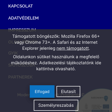
KAPCSOLAT
ADATVÉDELEM
IMPRESSZUM
Támogatott böngészők: Mozilla Firefox 66+
OLDALTÉRKÉP
vagy Chrome 73+. A Safari és az Internet
Explorer jelenleg
nem támogatott
.
GYIK
Oldalunkon sütiket használunk a megfelelő
működéshez. Adatkezelési tájékoztatónk
ide
SAJTÓSZOBA
kattintva olvasható
.
PARTNEREK
Elfogad
Elutasít
Modern Vállalkozások Programja © 2022
Személyreszabás