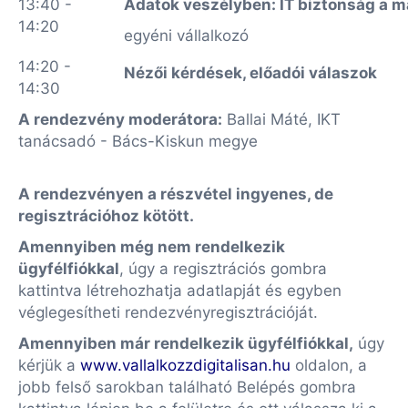
13:40 -
Adatok veszélyben: IT biztonság a ma
14:20
egyéni vállalkozó
14:20 -
Nézői kérdések, előadói válaszok
14:30
A rendezvény moderátora:
Ballai Máté, IKT
tanácsadó - Bács-Kiskun megye
A rendezvényen a részvétel ingyenes, de
regisztrációhoz kötött.
Amennyiben még nem rendelkezik
ügyfélfiókkal
, úgy a regisztrációs gombra
kattintva létrehozhatja adatlapját és egyben
véglegesítheti rendezvényregisztrációját.
Amennyiben már rendelkezik ügyfélfiókkal,
úgy
kérjük a
www.vallalkozzdigitalisan.hu
oldalon, a
jobb felső sarokban található Belépés gombra