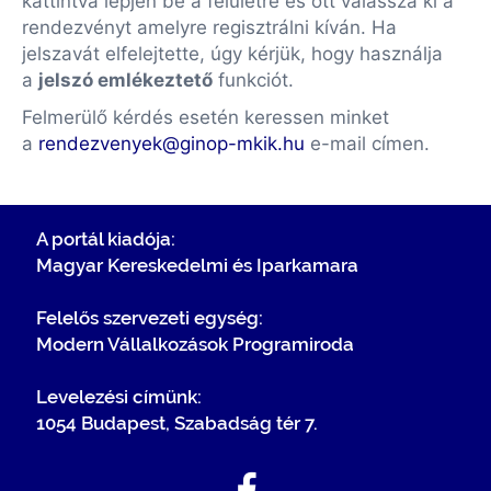
kattintva lépjen be a felületre és ott válassza ki a
rendezvényt amelyre regisztrálni kíván. Ha
jelszavát elfelejtette, úgy kérjük, hogy használja
a
jelszó emlékeztető
funkciót.
Felmerülő kérdés esetén keressen minket
a
rendezvenyek@ginop-mkik.hu
e-mail címen.
A portál kiadója:
Magyar Kereskedelmi és Iparkamara
Felelős szervezeti egység:
Modern Vállalkozások Programiroda
Levelezési címünk:
1054 Budapest, Szabadság tér 7.