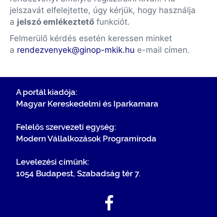
jelszavát elfelejtette, úgy kérjük, hogy használja
a
jelszó emlékeztető
funkciót.
Felmerülő kérdés esetén keressen minket
a
rendezvenyek@ginop-mkik.hu
e-mail címen.
A portál kiadója:
Magyar Kereskedelmi és Iparkamara
Felelős szervezeti egység:
Modern Vállalkozások Programiroda
Levelezési címünk:
1054 Budapest, Szabadság tér 7.