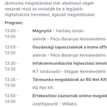
távmunka megoldásokat már alkalmazó cégek
vesznek részt és mutatják be a legújabb
digitalizációs trendeket, ágazati megoldásokat.
Program:
13:00 -
Megnyitó
- Herbály István
13:05
alelnök - Pécs-Baranyai Kereskedelmi
13:05 -
Gazdasági tapasztalatok a home off
13:20
alelnök - Pécs-Baranyai Kereskedelmi
13:20 -
Infokommunikációs fejlesztési lehe
13:35
IKT tanácsadó - Magyar Kereskedelmi 
13:35 -
Távmunka megoldások az RG Net Kft
13:50
RG Net Kft.
13:50 -
Értékesítési csatornák online megol
14:05
üzletfejlesztő - W5labs