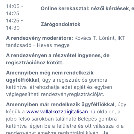
14:05 -
Online kerekasztal: nézői kérdések, 
14:25
14:25 -
Zárógondolatok
14:30
A rendezvény moderátora:
Kovács T. Lóránt, IKT
tanácsadó - Heves megye
A rendezvényen a részvétel ingyenes, de
regisztrációhoz kötött.
Amennyiben még nem rendelkezik
ügyfélfiókkal
, úgy a regisztrációs gombra
kattintva létrehozhatja adatlapját és egyben
véglegesítheti rendezvényregisztrációját.
Amennyiben már rendelkezik ügyfélfiókkal,
úgy
kérjük a
www.vallalkozzdigitalisan.hu
oldalon, a
jobb felső sarokban található Belépés gombra
kattintva lépjen be a felületre és ott válassza ki a
rendezvényt amelyre regisztrálni kíván. Ha