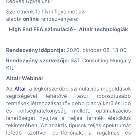
Kedves Ügyfelünk!
Szeretnénk felhívni figyelmét az
alábbi
online
rendezvényére:
High End FEA szimuláció - Altair technológiák
Rendezvény időpontja:
2020. október 08. 13:00
Rendezvény szervezője:
S&T Consulting Hungary
Kft.
Altair Webinár
Az
Altair
a legkorszerűbb szimulációs megoldások
segítségével lehetővé teszi robosztusabb
termékek létrehozását rövidebb piacra kerülési idő
és költséghatékonyság mellett, optimalizációs
lehetőséget nyújtva a teljes termék életciklus
tekintetében. Az analízis típusok teljes spektrumát
lefedő szoftver portfóliónak, a rugalmas és