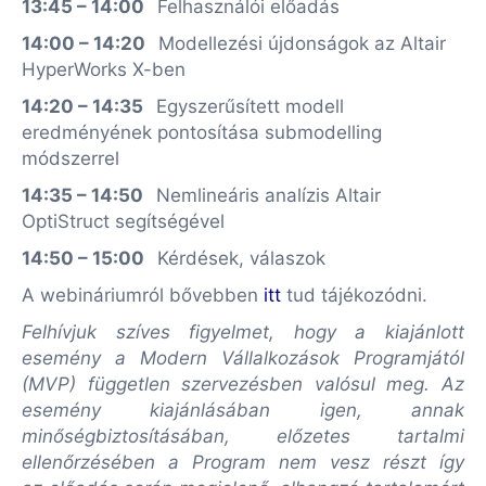
13:45 – 14:00
Felhasználói előadás
14:00 – 14:20
Modellezési újdonságok az Altair
HyperWorks X-ben
14:20 – 14:35
Egyszerűsített modell
eredményének pontosítása submodelling
módszerrel
14:35 – 14:50
Nemlineáris analízis Altair
OptiStruct segítségével
14:50 – 15:00
Kérdések, válaszok
A webináriumról bővebben
itt
tud tájékozódni.
Felhívjuk szíves figyelmet, hogy a kiajánlott
esemény a Modern Vállalkozások Programjától
(MVP) független szervezésben valósul meg. Az
esemény kiajánlásában igen, annak
minőségbiztosításában, előzetes tartalmi
ellenőrzésében a Program nem vesz részt így