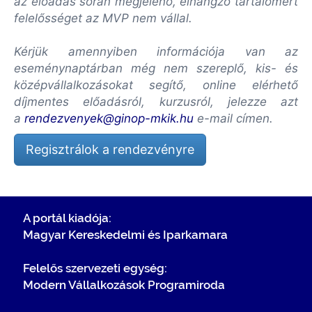
az előadás során megjelenő, elhangzó tartalomért
felelősséget az MVP nem vállal.
Kérjük amennyiben információja van az
eseménynaptárban még nem szereplő, kis- és
középvállalkozásokat segítő, online elérhető
díjmentes előadásról, kurzusról, jelezze azt
a
rendezvenyek@ginop-mkik.hu
e-mail címen.
Regisztrálok a rendezvényre
A portál kiadója:
Magyar Kereskedelmi és Iparkamara
Felelős szervezeti egység:
Modern Vállalkozások Programiroda