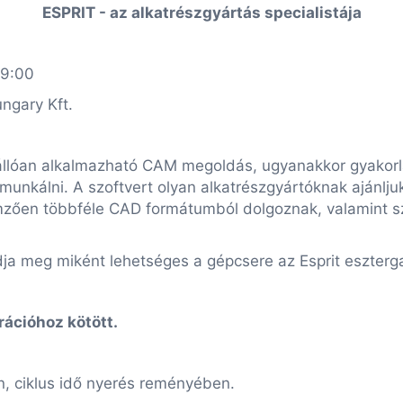
ESPRIT - az alkatrészgyártás specialistája
09:00
ngary Kft.
nállóan alkalmazható CAM megoldás, ugyanakkor gyakorl
unkálni. A szoftvert olyan alkatrészgyártóknak ajánlju
lemzően többféle CAD formátumból dolgoznak, valamint
ja meg miként lehetséges a gépcsere az Esprit eszterg
rációhoz kötött.
 ciklus idő nyerés reményében.