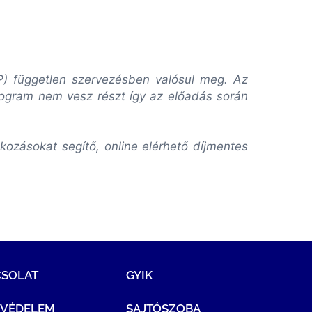
VP) független szervezésben valósul meg. Az
rogram nem vesz részt így az előadás során
ozásokat segítő, online elérhető díjmentes
CSOLAT
GYIK
TVÉDELEM
SAJTÓSZOBA