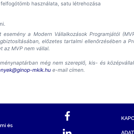
felfogótömb használata, satu létrehozása
ni.
lott esemény a Modern Vállalkozások Programjától (M
biztosításában, előzetes tartalmi ellenőrzésében a P
et az MVP nem vállal.
ménynaptárban még nem szereplő, kis- és középvállalk
enyek@ginop-mkik.hu
e-mail címen.
KAP
mi és
ADA