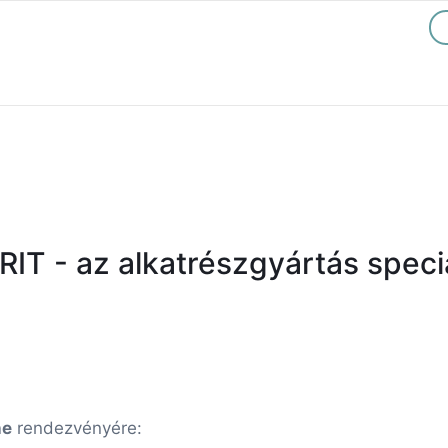
IT - az alkatrészgyártás specia
ne
rendezvényére: