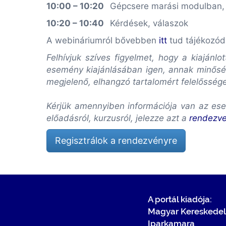
10:00 – 10:20
Gépcsere marási modulban, 
10:20 – 10:40
Kérdések, válaszok
A webináriumról bővebben
itt
tud tájékozód
Felhívjuk szíves figyelmet, hogy a kiaján
esemény kiajánlásában igen, annak minőség
megjelenő, elhangzó tartalomért felelősség
Kérjük amennyiben információja van az ese
előadásról, kurzusról, jelezze azt a
rendezv
Regisztrálok a rendezvényre
A portál kiadója:
Magyar Kereskedel
Iparkamara