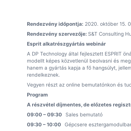
Rendezvény időpontja:
2020. október 15. 
Rendezvény szervezője:
S&T Consulting Hu
Esprit alkatrészgyártás webinár
A DP Technology által fejlesztett ESPRIT ö
modellt képes közvetlenül beolvasni és megm
hanem a gyártás kapja a fő hangsúlyt, jel
rendelkeznek.
Vegyen részt az online bemutatónkon és tud
Program
A részvétel díjmentes, de előzetes regiszt
09:00 – 09:30
Sales bemutató
09:30 – 10:00
Gépcsere esztergamodulban,