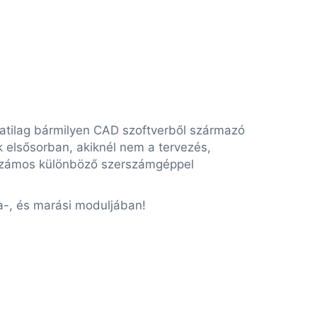
atilag bármilyen CAD szoftverből származó
k elsősorban, akiknél nem a tervezés,
 számos különböző szerszámgéppel
a-, és marási moduljában!