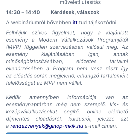
műveleti utasítás
14:30 – 14:40 Kérdések, válaszok
A webináriumról bővebben
itt
tud tájékozódni.
Felhívjuk szíves figyelmet, hogy a kiajánlott
esemény a Modern Vállalkozások Programjától
(MVP) független szervezésben valósul meg. Az
esemény kiajánlásában igen, annak
minőségbiztosításában, előzetes tartalmi
ellenőrzésében a Program nem vesz részt így
az előadás során megjelenő, elhangzó tartalomért
felelősséget az MVP nem vállal.
Kérjük amennyiben információja van az
eseménynaptárban még nem szereplő, kis- és
középvállalkozásokat segítő, online elérhető
díjmentes előadásról, kurzusról, jelezze azt
a
rendezvenyek@ginop-mkik.hu
e-mail címen.