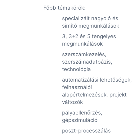
Főbb témakörök:
specializált nagyoló és
simító megmunkálások
3, 3+2 és 5 tengelyes
megmunkálások
szerszámkezelés,
szerszámadatbázis,
technológia
automatizálási lehetőségek,
felhasználói
alapértelmezések, projekt
változók
pályaellenőrzés,
gépszimuláció
poszt-processzálás