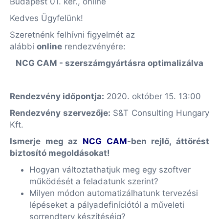
Budapest 01. ker., online
Kedves Ügyfelünk!
Szeretnénk felhívni figyelmét az
alábbi
online
rendezvényére:
NCG CAM - szerszámgyártásra optimalizálva
Rendezvény időpontja:
2020. október 15. 13:00
Rendezvény szervezője:
S&T Consulting Hungary
Kft.
Ismerje meg az
NCG CAM
-ben rejlő, áttörést
biztosító megoldásokat!
Hogyan változtathatjuk meg egy szoftver
működését a feladatunk szerint?
Milyen módon automatizálhatunk tervezési
lépéseket a pályadefiníciótól a műveleti
sorrendterv készítéséig?