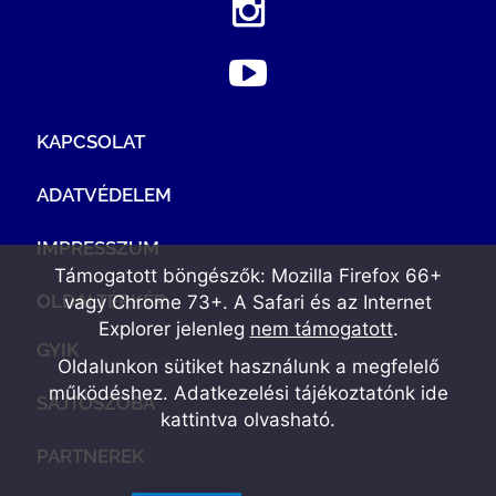
KAPCSOLAT
ADATVÉDELEM
IMPRESSZUM
Támogatott böngészők: Mozilla Firefox 66+
OLDALTÉRKÉP
vagy Chrome 73+. A Safari és az Internet
Explorer jelenleg
nem támogatott
.
GYIK
Oldalunkon sütiket használunk a megfelelő
működéshez. Adatkezelési tájékoztatónk
ide
SAJTÓSZOBA
kattintva olvasható
.
PARTNEREK