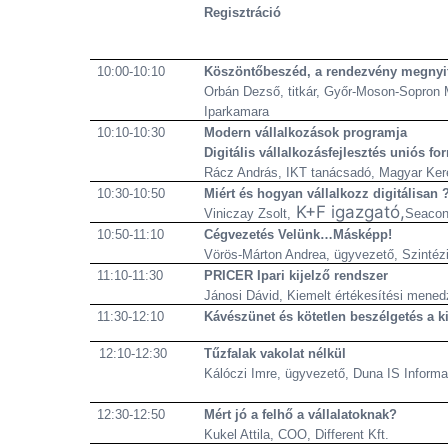
Regisztráció
10:00-10:10
Köszöntőbeszéd, a rendezvény megnyi
Orbán Dezső, titkár, Győr-Moson-Sopron
Iparkamara
10:10-10:30
Modern vállalkozások programja
Digitális vállalkozásfejlesztés uniós fo
Rácz András, IKT tanácsadó, Magyar Ker
10:30-10:50
Miért és hogyan vállalkozz digitálisan 
K+F igazgató,
Viniczay Zsolt,
Seacon
10:50-11:10
Cégvezetés Velünk…Másképp!
Vörös-Márton Andrea, ügyvezető, Szintéz
11:10-11:30
PRICER Ipari kijelző rendszer
Jánosi Dávid, Kiemelt értékesítési menedzs
11:30-12:10
Kávészünet és kötetlen beszélgetés a ki
12:10-12:30
Tűzfalak vakolat nélkül
Kálóczi Imre, ügyvezető, Duna IS Informa
12:30-12:50
Mért jó a felhő a vállalatoknak?
Kukel Attila, COO, Different Kft.