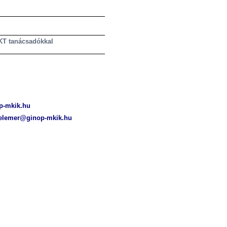
 IKT tanácsadókkal
p-mkik.hu
.elemer@ginop-mkik.hu