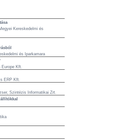
tása
 Megyei Kereskedelmi és
rrásból
eskedelmi és Iparkamara
?
 Europe Kft.
is ERP Kft.
er, Szintézis Informatikai Zrt.
állítókkal
tika