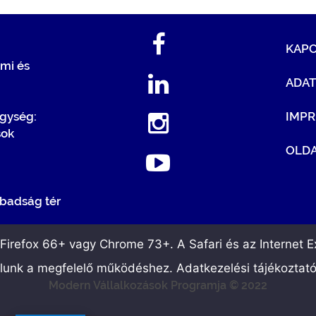
KAP
mi és
ADA
egység:
IMP
sok
OLDA
badság tér
irefox 66+ vagy Chrome 73+. A Safari és az Internet Ex
álunk a megfelelő működéshez. Adatkezelési tájékoztat
Modern Vállalkozások Programja © 2022