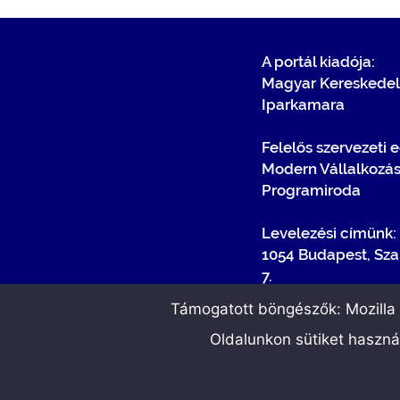
A portál kiadója:
Magyar Kereskedel
Iparkamara
Felelős szervezeti 
Modern Vállalkozá
Programiroda
Levelezési címünk:
1054 Budapest, Sza
7.
Támogatott böngészők: Mozilla F
Oldalunkon sütiket haszn