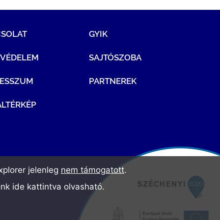
CSOLAT
GYIK
TVÉDELEM
SAJTÓSZOBA
RESSZUM
PARTNEREK
LTÉRKÉP
plorer jelenleg
nem támogatott
.
ónk
ide kattintva olvasható
.