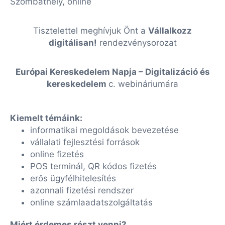
Szombathely, online
Tisztelettel meghívjuk Önt a
Vállalkozz
digitálisan!
rendezvénysorozat
Európai Kereskedelem Napja – Digitalizáció és
kereskedelem
c. webináriumára
Kiemelt témáink:
informatikai megoldások bevezetése
vállalati fejlesztési források
online fizetés
POS terminál, QR kódos fizetés
erős ügyfélhitelesítés
azonnali fizetési rendszer
online számlaadatszolgáltatás
Miért érdemes részt venni?