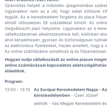
Újraindítás helyett a működés újragondolása szüksé
Ugyanakkor nem az a cél, hogy sokat költsünk inf
tegyük. Az e-kereskedelem forgalma és piaca folya
elmúlt időszakban 28 százalékkal bővült. Az onli
megváltozott piaci helyzetre. Ugyanakkor az e-ke
vállalkozásoknak alkalmazkodniuk kell, különben elve
ahol kényelmesen, gyorsan és biztonságosan tudnak
az elektronikus fizetéseket, hiszen amellett, hogy a v
Az online számlázásra vonatkozó új és folyamatosan bő
Hogyan tudja vállalkozását az online piacon megmu
online számlázással kapcsolatos adatszolgáltatást
előadóink.
Program:
13:00 - 13:15
Az Európai Kereskedelem Napja - Az u
kereskedelemben
- Cseri József
alelnök - Vas Megyei Kereskedelmi és