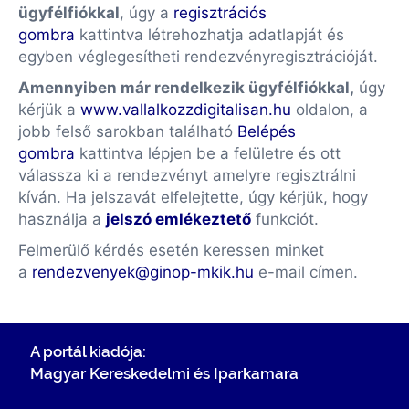
ügyfélfiókkal
, úgy a
regisztrációs
gombra
kattintva létrehozhatja adatlapját és
egyben véglegesítheti rendezvényregisztrációját.
Amennyiben már rendelkezik ügyfélfiókkal,
úgy
kérjük a
www.vallalkozzdigitalisan.hu
oldalon, a
jobb felső sarokban található
Belépés
gombra
kattintva lépjen be a felületre és ott
válassza ki a rendezvényt amelyre regisztrálni
kíván. Ha jelszavát elfelejtette, úgy kérjük, hogy
használja a
jelszó emlékeztető
funkciót.
Felmerülő kérdés esetén keressen minket
a
rendezvenyek@ginop-mkik.hu
e-mail címen.
A portál kiadója:
Magyar Kereskedelmi és Iparkamara