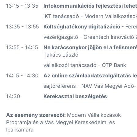
13:15 - 13:35
Infokommunikációs fejlesztési leh
IKT tanácsadó - Modern Vállalkozáso
13:35 - 13:55
Költséghatékony digitalizáció
- Fere
vezérigazgató - Greentech Innováció Z
13:55 - 14:15
Ne karácsonykor jöjjön el a felismer
Takács László
vállalkozói tanácsadó - OTP Bank
14:15 - 14:30
Az online számlaadatszolgáltatás l
sajtóreferens - NAV Vas Megyei Adó
14:30
Kerekasztal beszélgetés
Az esemény szervezői:
Modern Vállalkozások
Programja és a Vas Megyei Kereskedelmi és
Iparkamara