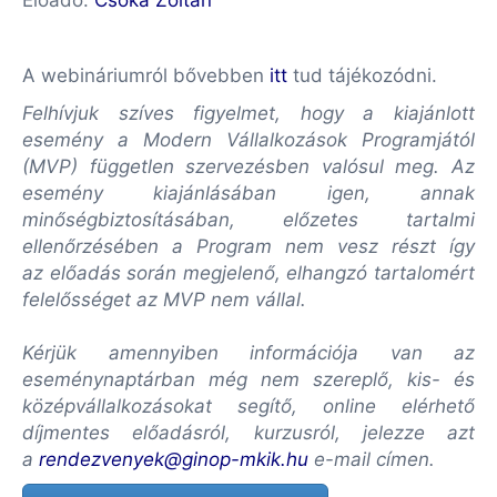
Előadó:
Csóka Zoltán
A webináriumról bővebben
itt
tud tájékozódni.
Felhívjuk szíves figyelmet, hogy a kiajánlott
esemény a Modern Vállalkozások Programjától
(MVP) független szervezésben valósul meg. Az
esemény kiajánlásában igen, annak
minőségbiztosításában, előzetes tartalmi
ellenőrzésében a Program nem vesz részt így
az előadás során megjelenő, elhangzó tartalomért
felelősséget az MVP nem vállal.
Kérjük amennyiben információja van az
eseménynaptárban még nem szereplő, kis- és
középvállalkozásokat segítő, online elérhető
díjmentes előadásról, kurzusról, jelezze azt
a
rendezvenyek@ginop-mkik.hu
e-mail címen.