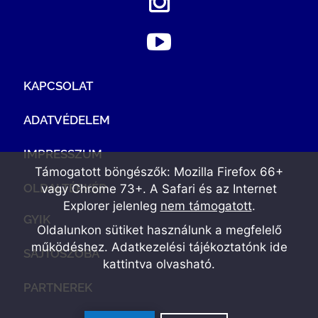
KAPCSOLAT
ADATVÉDELEM
IMPRESSZUM
Támogatott böngészők: Mozilla Firefox 66+
OLDALTÉRKÉP
vagy Chrome 73+. A Safari és az Internet
Explorer jelenleg
nem támogatott
.
GYIK
Oldalunkon sütiket használunk a megfelelő
működéshez. Adatkezelési tájékoztatónk
ide
SAJTÓSZOBA
kattintva olvasható
.
PARTNEREK