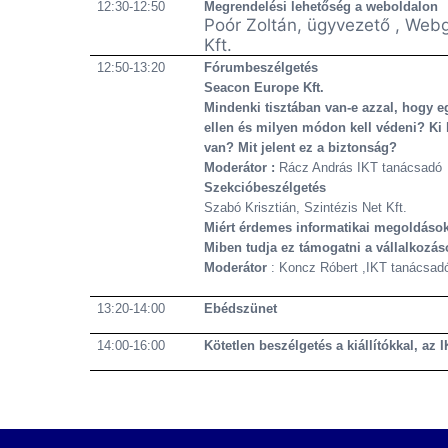
12:30-12:50
Megrendelési lehetőség a weboldalon
Poór Zoltán, ügyvezető , Webg
Kft.
12:50-13:20
Fórumbeszélgetés
Seacon Europe Kft.
Mindenki tisztában van-e azzal, hogy eg
ellen és milyen módon kell védeni? Ki 
van? Mit jelent ez a biztonság?
Moderátor :
Rácz András IKT tanácsadó
Szekcióbeszélgetés
Szabó Krisztián, Szintézis Net Kft.
Miért érdemes informatikai megoldás
Miben tudja ez támogatni a vállalkozá
Moderátor
: Koncz Róbert ,IKT tanácsad
13:20-14:00
Ebédszünet
14:00-16:00
Kötetlen beszélgetés a kiállítókkal, az