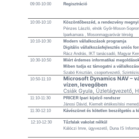
09:00-10:00
Regisztráció
10:00-10:10
Köszöntőbeszéd, a rendezvény megnyi
Pénzes László, elnök Győr-Moson-Sopro
Iparkamara , Mosonmagyaróvár térség
10:10-10:30
Modern vállalkozások programja
Digitális vállalkozásfejlesztés uniós fo
Rácz András, IKT tanácsadó, Magyar Ker
10:30-10:50
Miért érdemes informatikai megoldás
Miben tudja ez támogatni a vállalkozá
Szabó Krisztián, csoportvezető, Szintézis
Microsoft Dynamics NAV – vál
10:50-11:10
vízen, levegőben
Csiák Gyula, Üzletágvezető, H
11:10-11:30
PRICER Ipari kijelző rendszer
Jánosi Dávid, Kiemelt értékesítési menedzs
11:30-12:10
Kávészünet és kötetlen beszélgetés a ki
12:10-12:30
Tűzfalak vakolat nélkül
Kálóczi Imre, ügyvezető, Duna IS Informa