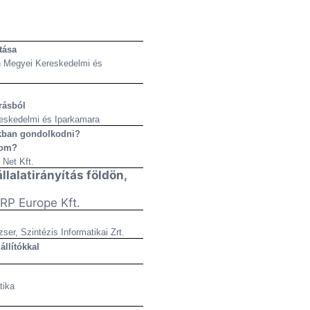
tása
n Megyei Kereskedelmi és
rrásból
eskedelmi és Iparkamara
okban gondolkodni?
som?
 Net Kft.
lalatirányítás földön,
RP Europe Kft.
er, Szintézis Informatikai Zrt.
állítókkal
tika