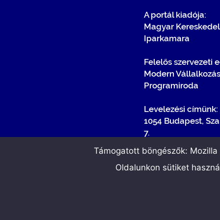
A portál kiadója:
Magyar Kereskedel
Iparkamara
Felelős szervezeti 
Modern Vállalkozá
Programiroda
Levelezési címünk:
1054 Budapest, Sza
7.
Támogatott böngészők: Mozilla F
Oldalunkon sütiket haszn