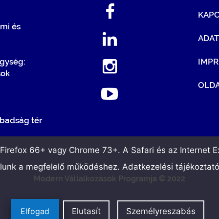
KAP
mi és
ADA
egység:
IMP
sok
OLDA
badság tér
irefox 66+ vagy Chrome 73+. A Safari és az Internet Ex
álunk a megfelelő működéshez. Adatkezelési tájékoztat
Modern Vállalkozások Programja © 2022
Elfogad
Elutasít
Személyreszabás