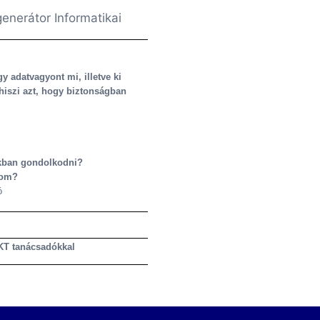
enerátor Informatikai
y adatvagyont mi, illetve ki
hiszi azt, hogy biztonságban
okban gondolkodni?
som?
ó
 IKT tanácsadókkal