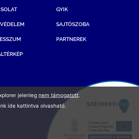
CSOLAT
GYIK
TVÉDELEM
SAJTÓSZOBA
RESSZUM
PARTNEREK
LTÉRKÉP
plorer jelenleg
nem támogatott
.
ónk
ide kattintva olvasható
.