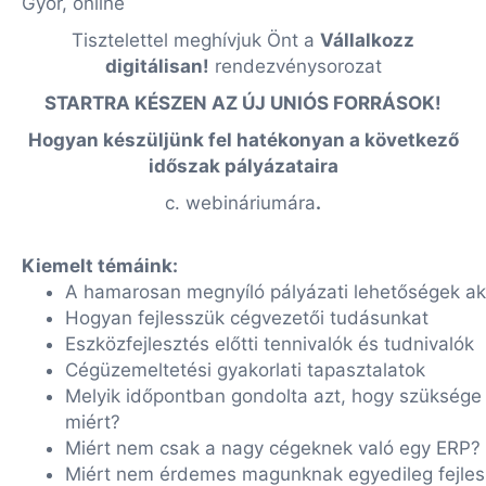
Győr, online
Tisztelettel meghívjuk Önt a
Vállalkozz
digitálisan!
rendezvénysorozat
STARTRA KÉSZEN AZ ÚJ UNIÓS FORRÁSOK!
Hogyan készüljünk fel hatékonyan a következő
időszak pályázataira
c. webináriumára
.
Kiemelt témáink:
A hamarosan megnyíló pályázati lehetőségek akt
Hogyan fejlesszük cégvezetői tudásunkat
Eszközfejlesztés előtti tennivalók és tudnivalók
Cégüzemeltetési gyakorlati tapasztalatok
Melyik időpontban gondolta azt, hogy szüksége 
miért?
Miért nem csak a nagy cégeknek való egy ERP?
Miért nem érdemes magunknak egyedileg fejles