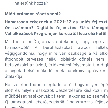
ha értünk hozzá?
Miért érdemes részt venni?
Hamarosan érkeznek a 2021-27-es uniós fejlesztés
Ön számára? Digitális fejlesztés EU-s támoga
Vállalkozások Programján keresztül lesz elérhető!
Mit tud tenni Ön, annak érdekében, hogy cége a l
forrásokból? A beruházásokat alapos felkés
végiggondolnia, hogy mire van szüksége a vállalko
átgondolt tervezés nélkül objektív döntés nem 
befolyásolni az üzleti, értékesítési folyamatait. A di
a cégek belső működésének hatékonyságnövelése a
átalakítja.
Ha szeretne többet megtudni arról, hogy milyen lép
előtt és milyen eszközök beszerzésére kínálkozik m
működését hatékonyabbá tenni, akkor ez az esemény
új támogatási lehetőségekről! Finanszírozza fejlesz
felkészülni!