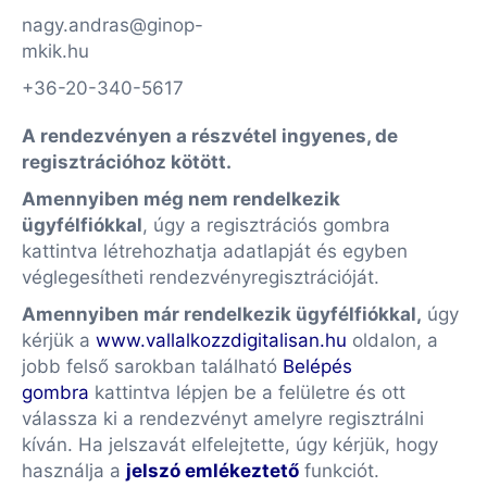
nagy.andras@ginop-
mkik.hu
+36-20-340-5617
A rendezvényen a részvétel ingyenes, de
regisztrációhoz kötött.
Amennyiben még nem rendelkezik
ügyfélfiókkal
, úgy a regisztrációs gombra
kattintva létrehozhatja adatlapját és egyben
véglegesítheti rendezvényregisztrációját.
Amennyiben már rendelkezik ügyfélfiókkal,
úgy
kérjük a
www.vallalkozzdigitalisan.hu
oldalon, a
jobb felső sarokban található
Belépés
gombra
kattintva lépjen be a felületre és ott
válassza ki a rendezvényt amelyre regisztrálni
kíván. Ha jelszavát elfelejtette, úgy kérjük, hogy
használja a
jelszó emlékeztető
funkciót.