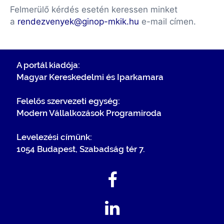
Felmerülő kérdés esetén keressen minket
a
rendezvenyek@ginop-mkik.hu
e-mail címen.
A portál kiadója:
Magyar Kereskedelmi és Iparkamara
Felelős szervezeti egység:
Modern Vállalkozások Programiroda
Levelezési címünk:
1054 Budapest, Szabadság tér 7.