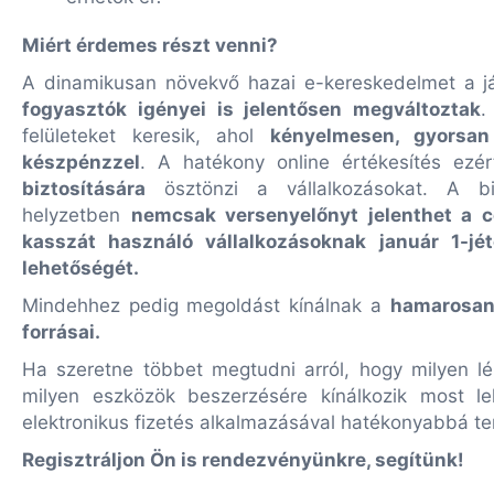
Miért érdemes részt venni?
A dinamikusan növekvő hazai e-kereskedelmet a j
fogyasztók igényei is jelentősen megváltoztak
.
felületeket keresik, ahol
kényelmesen, gyorsa
készpénzzel
. A hatékony online értékesítés ezér
biztosítására
ösztönzi a vállalkozásokat. A b
helyzetben
nemcsak versenyelőnyt jelenthet a c
kasszát használó vállalkozásoknak január 1-jét
lehetőségét.
Mindehhez pedig megoldást kínálnak a
h
amarosan
forrásai.
Ha szeretne többet megtudni arról, hogy milyen l
milyen eszközök beszerzésére kínálkozik most l
elektronikus fizetés alkalmazásával hatékonyabbá te
Regisztráljon Ön is rendezvényünkre
, segítünk!