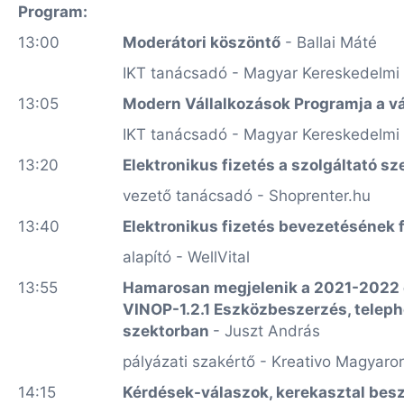
Program:
13:00
Moderátori köszöntő
- Ballai Máté
IKT tanácsadó - Magyar Kereskedelmi 
13:05
Modern Vállalkozások Programja a v
IKT tanácsadó - Magyar Kereskedelmi 
13:20
Elektronikus fizetés a szolgáltató s
vezető tanácsadó -
Shoprenter.hu
13:40
Elektronikus fizetés bevezetésének f
alapító -
WellVital
13:55
Hamarosan m
egjelenik a 2021-2022 
VINOP-1.2.1 Eszközbeszerzés, telephe
szektorban
- Juszt András
pályázati szakértő -
Kreativo Magyaror
14:15
Kérdések-válaszok, kerekasztal bes