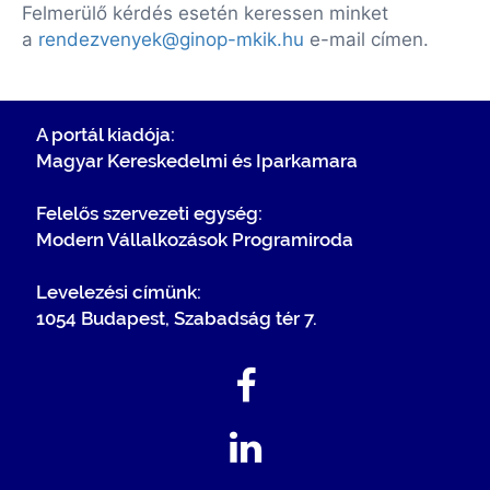
Felmerülő kérdés esetén keressen minket
a
rendezvenyek@ginop-mkik.hu
e-mail címen.
A portál kiadója:
Magyar Kereskedelmi és Iparkamara
Felelős szervezeti egység:
Modern Vállalkozások Programiroda
Levelezési címünk:
1054 Budapest, Szabadság tér 7.