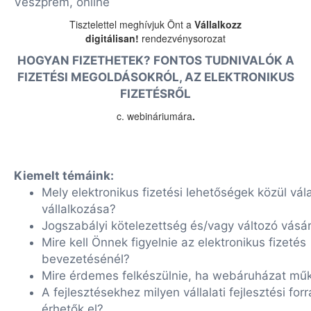
Veszprém, online
Tisztelettel meghívjuk Önt a
Vállalkozz
digitálisan!
rendezvénysorozat
HOGYAN FIZETHETEK? FONTOS TUDNIVALÓK A
FIZETÉSI MEGOLDÁSOKRÓL, AZ ELEKTRONIKUS
FIZETÉSRŐL
c. webináriumára
.
Kiemelt témáink:
Mely elektronikus fizetési lehetőségek közül vál
vállalkozása?
Jogszabályi kötelezettség és/vagy változó vásár
Mire kell Önnek figyelnie az elektronikus fizetés
bevezetésénél?
Mire érdemes felkészülnie, ha webáruházat mű
A fejlesztésekhez milyen vállalati fejlesztési for
érhetők el?