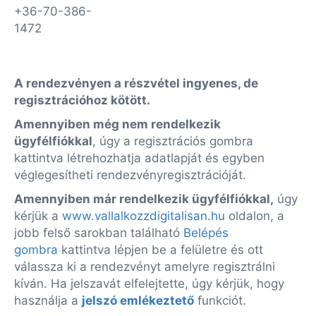
+36-70-386-
1472
A rendezvényen a részvétel ingyenes, de
regisztrációhoz kötött.
Amennyiben még nem rendelkezik
ügyfélfiókkal
, úgy a regisztrációs gombra
kattintva létrehozhatja adatlapját és egyben
véglegesítheti rendezvényregisztrációját.
Amennyiben már rendelkezik ügyfélfiókkal,
úgy
kérjük a
www.vallalkozzdigitalisan.hu
oldalon, a
jobb felső sarokban található
Belépés
gombra
kattintva lépjen be a felületre és ott
válassza ki a rendezvényt amelyre regisztrálni
kíván. Ha jelszavát elfelejtette, úgy kérjük, hogy
használja a
jelszó emlékeztető
funkciót.