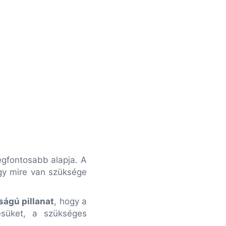
egfontosabb alapja. A
gy mire van szüksége
ságú pillanat
, hogy a
ésüket, a szükséges