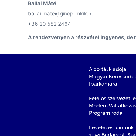
Ballai Máté
ballai.mate@ginop-mkik.hu
+36 20 582 2464
A rendezvényen a részvétel ingyenes, de r
A portál kiadója:
Magyar Kereskedel
Iparkamara
Felelős szervezeti 
Modern Vállalkozá
Programiroda
Levelezési címünk:
1054 Budapest, Sza