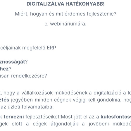
DIGITALIZÁLVA HATÉKONYABB!
Miért, hogyan és mit érdemes fejlesztenie?
c. webináriumára
.
 céljainak megfelelő ERP
znosságát
?
thez
?
lisan rendelkezésre?
, hogy a vállalkozások működésének a digitalizáció a l
ztés
jegyében minden cégnek végig kell gondolnia, ho
az üzleti folyamataiba.
ük
tervezni
fejlesztéseiket!Most jött el az a
kulcsfontos
égek előtt a cégek átgondolják a jövőbeni működ