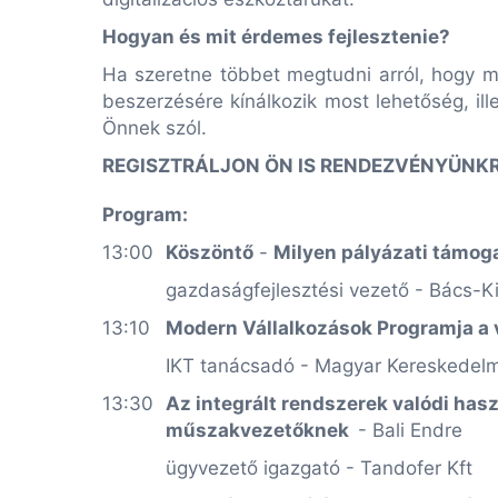
Hogyan és mit érdemes fejlesztenie?
Ha szeretne többet megtudni arról, hogy m
beszerzésére kínálkozik most lehetőség, 
Önnek szól.
REGISZTRÁLJON ÖN IS RENDEZVÉNYÜNKR
Program:
13:00
Köszöntő
-
Milyen pályázati támog
gazdaságfejlesztési vezető - Bács-
13:10
Modern Vállalkozások Programja a 
IKT tanácsadó - Magyar Kereskedelm
13:30
Az integrált rendszerek valódi ha
műszakvezetőknek
- Bali Endre
ügyvezető igazgató - Tandofer Kft