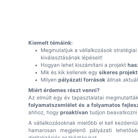
Kiemelt témáink:
Megmutatjuk a vállalkozások stratégiai
kiválasztásának lépéseit!
Hogyan lehet kiszámítani a projekt
has
Mik és kik kellenek egy
sikeres projek
Milyen
pályázati források
állnak aktuá
Miért érdemes részt venni?
Az elmúlt egy év tapasztalatai megmutatták
folyamatszemlélet és a folyamatos fejles
ahhoz, hogy
proaktívan
tudjon beavatkozni 
A vállalkozásoknak mielőbb el kell kezdeni
hamarosan megjelenő pályázati lehetős
digitalizációs eszköztárukat.