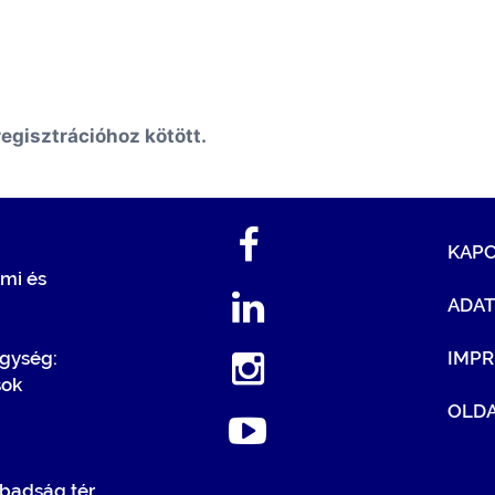
egisztrációhoz kötött.
KAP
mi és
ADA
egység:
IMP
sok
OLDA
badság tér