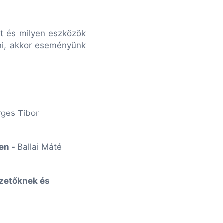
tt és milyen eszközök
ni, akkor eseményünk
rges Tibor
ben -
Ballai Máté
ezetőknek és