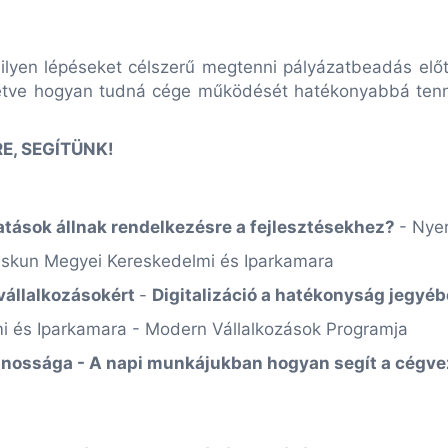
ilyen lépéseket célszerű megtenni pályázatbeadás elő
illetve hogyan tudná cége működését hatékonyabbá ten
E, SEGÍTÜNK!
atások állnak rendelkezésre a fejlesztésekhez?
- Nye
Kiskun Megyei Kereskedelmi és Iparkamara
vállalkozásokért
-
Digitalizáció a hatékonyság jegyé
i és Iparkamara - Modern Vállalkozások Programja
sznossága - A napi munkájukban hogyan segít a cégv