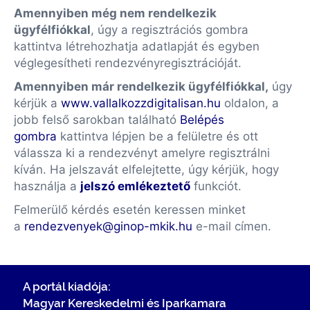
Amennyiben még nem rendelkezik
ügyfélfiókkal
, úgy a regisztrációs gombra
kattintva létrehozhatja adatlapját és egyben
véglegesítheti rendezvényregisztrációját.
Amennyiben már rendelkezik ügyfélfiókkal,
úgy
kérjük a
www.vallalkozzdigitalisan.hu
oldalon, a
jobb felső sarokban található
Belépés
gombra
kattintva lépjen be a felületre és ott
válassza ki a rendezvényt amelyre regisztrálni
kíván. Ha jelszavát elfelejtette, úgy kérjük, hogy
használja a
jelszó emlékeztető
funkciót.
Felmerülő kérdés esetén keressen minket
a
rendezvenyek@ginop-mkik.hu
e-mail címen.
A portál kiadója:
Magyar Kereskedelmi és Iparkamara