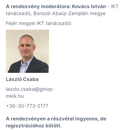
A rendezvény moderátora: Kovács István
- IKT
tanácsadó, Borsod-Abaúj-Zemplén megye
Fejér megyei IKT tanácsadó:
László Csaba
laszlo.csaba@ginop-
mkik.hu
+36-30-773-2177
A rendezvényen a részvétel ingyenes, de
regisztrációhoz kötött.