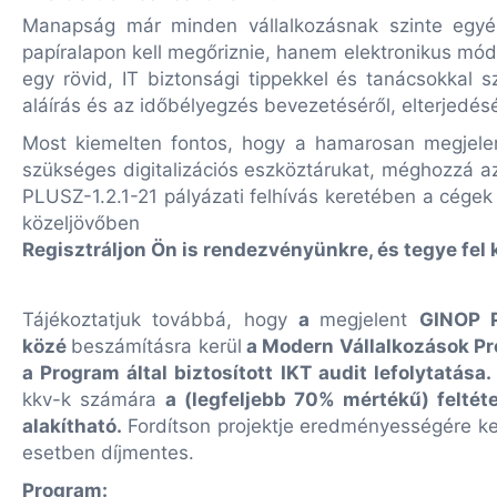
Manapság már minden vállalkozásnak szinte egyér
papíralapon kell megőriznie, hanem elektronikus mód
egy rövid, IT biztonsági tippekkel és tanácsokkal 
aláírás és az időbélyegzés bevezetéséről, elterjedés
Most kiemelten fontos, hogy a hamarosan megjelen
szükséges digitalizációs eszköztárukat, méghozzá a
PLUSZ-1.2.1-21 pályázati felhívás keretében a cégek 
közeljövőben
Regisztráljon Ön is rendezvényünkre, és tegye fel
Tájékoztatjuk továbbá, hogy
a
megjelent
GINOP P
közé
beszámításra kerül
a Modern Vállalkozások Pr
a Program által biztosított IKT audit lefolytatása.
kkv-k számára
a (legfeljebb 70% mértékű) felté
alakítható.
Fordítson projektje eredményességére ke
esetben díjmentes.
Program: