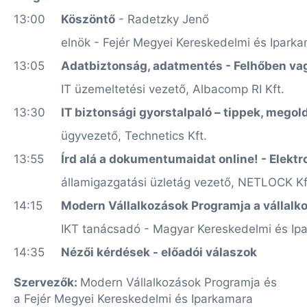
13:00
Köszöntő
- Radetzky Jenő
elnök - Fejér Megyei Kereskedelmi és Ipark
13:05
Adatbiztonság, adatmentés - Felhőben vag
IT üzemeltetési vezető, Albacomp RI Kft.
13:30
IT biztonsági gyorstalpaló – tippek, mego
ügyvezető, Technetics Kft.
13:55
Írd alá a dokumentumaidat online! - Elektr
államigazgatási üzletág vezető, NETLOCK Kf
14:15
Modern Vállalkozások Programja a vállalk
IKT tanácsadó - Magyar Kereskedelmi és Ip
14:35
Nézői kérdések - előadói válaszok
Szervezők:
Modern Vállalkozások Programja és
a Fejér Megyei Kereskedelmi és Iparkamara