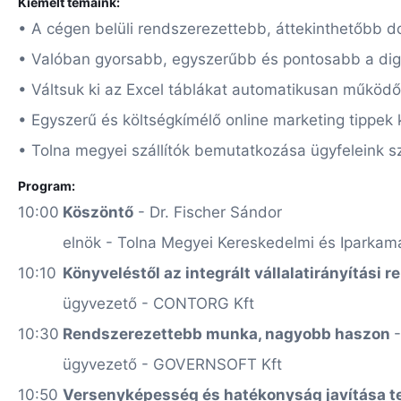
Kiemelt témáink:
• A cégen belüli rendszerezettebb, áttekinthetőbb
• Valóban gyorsabb, egyszerűbb és pontosabb a digi
• Váltsuk ki az Excel táblákat automatikusan működ
• Egyszerű és költségkímélő online marketing tippek 
• Tolna megyei szállítók bemutatkozása ügyfeleink 
Program:
10:00
Köszöntő
- Dr. Fischer Sándor
elnök - Tolna Megyei Kereskedelmi és Iparkam
10:10
Könyveléstől az integrált vállalatirányítási 
ügyvezető - CONTORG Kft
10:30
Rendszerezettebb munka, nagyobb haszon
ügyvezető - GOVERNSOFT Kft
10:50
Versenyképesség és hatékonyság javítása te