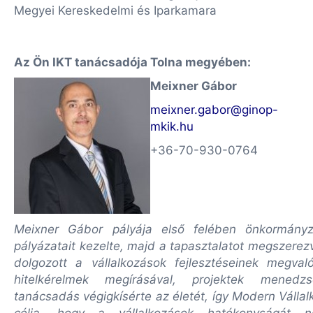
Megyei Kereskedelmi és Iparkamara
Az Ön IKT tanácsadója Tolna megyében:
Meixner Gábor
meixner.gabor@ginop-
mkik.hu
+36-70-930-0764
Meixner Gábor pályája első felében önkormányz
pályázatait kezelte, majd a tapasztalatot megszerezv
dolgozott a vállalkozások fejlesztéseinek megvaló
hitelkérelmek megírásával, projektek menedzse
tanácsadás végigkísérte az életét, így Modern Vállal