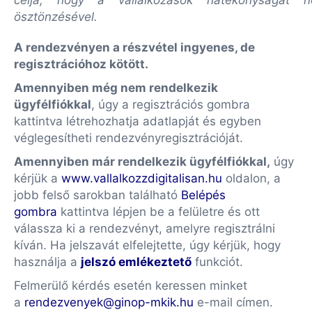
célja, hogy a vállalkozások hatékonyságát növ
ösztönzésével.
A rendezvényen a részvétel ingyenes, de
regisztrációhoz kötött.
Amennyiben még nem rendelkezik
ügyfélfiókkal
, úgy a regisztrációs gombra
kattintva létrehozhatja adatlapját és egyben
véglegesítheti rendezvényregisztrációját.
Amennyiben már rendelkezik ügyfélfiókkal,
úgy
kérjük a
www.vallalkozzdigitalisan.hu
oldalon, a
jobb felső sarokban található
Belépés
gombra
kattintva lépjen be a felületre és ott
válassza ki a rendezvényt, amelyre regisztrálni
kíván. Ha jelszavát elfelejtette, úgy kérjük, hogy
használja a
jelszó emlékeztető
funkciót.
Felmerülő kérdés esetén keressen minket
a
rendezvenyek@ginop-mkik.hu
e-mail címen.