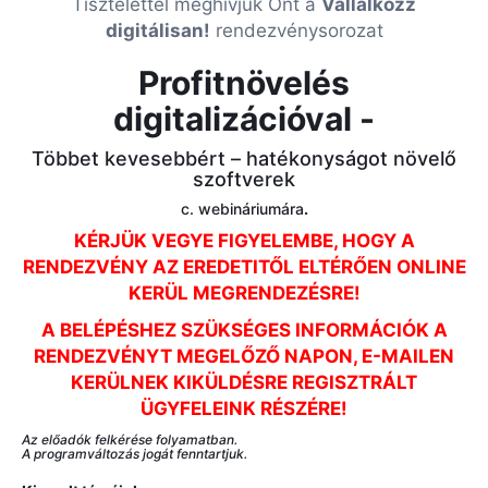
Tisztelettel meghívjuk Önt a
Vállalkozz
digitálisan!
rendezvénysorozat
Profitnövelés
digitalizációval -
Többet kevesebbért – hatékonyságot növelő
szoftverek
c. webináriumára
.
KÉRJÜK VEGYE FIGYELEMBE, HOGY A
RENDEZVÉNY AZ EREDETITŐL ELTÉRŐEN ONLINE
KERÜL MEGRENDEZÉSRE!
A BELÉPÉSHEZ SZÜKSÉGES INFORMÁCIÓK A
RENDEZVÉNYT MEGELŐZŐ NAPON, E-MAILEN
KERÜLNEK KIKÜLDÉSRE REGISZTRÁLT
ÜGYFELEINK RÉSZÉRE!
Az előadók felkérése folyamatban.
A programváltozás jogát fenntartjuk.