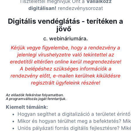
Tisztelettel meghívjuk Önt a
Vállalkozz
digitálisan!
rendezvénysorozat
Digitális vendéglátás - terítéken a
jövő
c. webináriumára
.
Kérjük vegye figyelembe, hogy a rendezvény a
jelenlegi vírushelyzetre való tekintettel az
eredetitől eltérően online kerül megrendezésre!
A belépéshez szükséges információk a
rendezvény előtt, e-mailen kerülnek kiküldésre
regisztrált ügyfeleink részére!
Az előadók felkérése folyamatban.
A programváltozás jogát fenntartjuk.
Kiemelt témáink:
Hogyan segíthet a digitalizáció a területet éri
Mikor és hogyan térülhet meg a befektetés? Mi
Uniós pályázati forrás digitális fejlesztésre? M