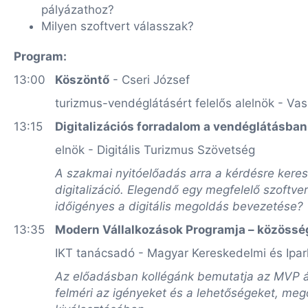
pályázathoz?
Milyen szoftvert válasszak?
Program:
13:00
Köszöntő
- Cseri József
turizmus-vendéglátásért felelős alelnök - V
13:15
Digitalizációs forradalom a vendéglátásba
elnök - Digitális Turizmus Szövetség
A szakmai nyitóelőadás arra a kérdésre keres
digitalizáció. Elegendő egy megfelelő szoftv
időigényes a digitális megoldás bevezetése
13:35
Modern Vállalkozások Programja – közösség 
IKT tanácsadó - Magyar Kereskedelmi és Ipa
Az előadásban kollégánk bemutatja az MVP ál
felméri az igényeket és a lehetőségeket, mego