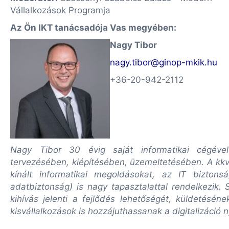
Vállalkozások Programja
Az Ön IKT tanácsadója Vas megyében:
Nagy Tibor
nagy.tibor@ginop-mkik.hu
+36-20-942-2112
Nagy Tibor 30 évig saját informatikai cégével
tervezésében, kiépítésében, üzemeltetésében. A kkv
kínált informatikai megoldásokat, az IT biztons
adatbiztonság) is nagy tapasztalattal rendelkezik
kihívás jelenti a fejlődés lehetőségét, küldetéséne
kisvállalkozások is hozzájuthassanak a digitalizáció 