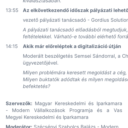
kiválasztásában.
13:55
Az elkövetkezendő időszak pályázati lehető
vezető pályázati tanácsadó - Gordius Solutio
A pályázati tanácsadó előadásból megtudjuk, 
feltételekkel. Várható-e további elérhető forr
14:15
Akik már előreléptek a digitalizáció útján
Moderált beszélgetés Semsei Sándorral, a Ch
ügyvezetőjével.
Milyen problémára keresett megoldást a cég, m
Milyen buktatók adódtak és milyen megoldások
befektetés?
Szervezők:
Magyar Kereskedelmi és Iparkamara
-
Modern Vállalkozások Programja és a Vas
Megyei Kereskedelmi és Iparkamara
Moderátor:
Szécsényi Szabolcs Balázs -
Modern