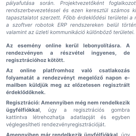
pályafutása során. Projektvezetőként foglalkozott
rendszerbevezetéssel és ezen keresztül számos kis
tapasztalatot szerzett. Főbb érdeklődési területei a 
a szoftver robotok ERP rendszereken belül történ
valamint az üzleti kommunikáció különböző területei
Az esemény online kerül lebonyolításra.
A
rendezvényen a részvétel ingyenes, de
regisztrációhoz kötött.
Az online platfromhoz való csatlakozás
folyamatát a rendezvényt megelőző napon e-
mailben küldjük meg az előzetesen regisztrált
érdeklődőknek.
Regisztráció: Amennyiben még nem rendelkezik
ügyfélfiókkal
, úgy a regisztrációs gombra
kattintva létrehozhatja adatlapját és egyben
véglegesítheti rendezvényregisztrációját.
Amennyiben már rendelkezik ügyfélfiókkal,
úgy