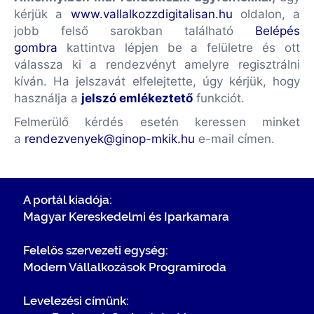
kérjük a
www.vallalkozzdigitalisan.hu
oldalon, a
jobb felső sarokban található
Belépés
gombra
kattintva lépjen be a felületre és ott
válassza ki a rendezvényt amelyre regisztrálni
kíván. Ha jelszavát elfelejtette, úgy kérjük, hogy
használja a
jelszó emlékeztető
funkciót.
Felmerülő kérdés esetén keressen minket
a
rendezvenyek@ginop-mkik.hu
e-mail címen.
A portál kiadója:
Magyar Kereskedelmi és Iparkamara
Felelős szervezeti egység:
Modern Vállalkozások Programiroda
Levelezési címünk: