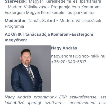
Szervezők:
Magyar Kereskedelmi és Iparkamara
-
Modern Vállalkozások Programja és a Komárom-
Esztergom Megyei Kereskedelmi és Iparkamara
Moderátor
: Tamás Szilárd - Modern Vállalkozások
Programja
Az Ön IKT tanácsadója Komárom-Esztergom
megyében:
Nagy András
nagy.andras@ginop-mkik.hu
+36-20-340-5617
Nagy András programunk ERP szakreferense, s
különböző iparági szoftveres menedzsment eszk