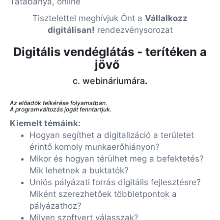
Tatabánya, online
Tisztelettel meghívjuk Önt a
Vállalkozz
digitálisan!
rendezvénysorozat
Digitális vendéglátás - terítéken a
jövő
c. webináriumára
.
Az előadók felkérése folyamatban.
A programváltozás jogát fenntartjuk.
Kiemelt témáink:
Hogyan segíthet a digitalizáció a területet
érintő komoly munkaerőhiányon?
Mikor és hogyan térülhet meg a befektetés?
Mik lehetnek a buktatók?
Uniós pályázati forrás digitális fejlesztésre?
Miként szerezhetőek többletpontok a
pályázathoz?
Milyen szoftvert válasszak?