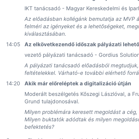
IKT tanácsadó - Magyar Kereskedelmi és Ipa
Az előadásban kollégánk bemutatja az MVP ál
felméri az igényeket és a lehetőségeket, mego
kiválasztásában.
14:05
Az elkövetkezendő időszak pályázati lehető
vezető pályázati tanácsadó - Gordius Solutio
A pályázati tanácsadó előadásból megtudjuk, 
feltételekkel. Várható-e további elérhető forrá
14:20
Akik már előreléptek a digitalizáció útján
Moderált beszélgetés Kőszegi Lászlóval, a Frui
Grund tulajdonosával.
Milyen problémára keresett megoldást a cég, m
Milyen buktatók adódtak és milyen megoldások
befektetés?