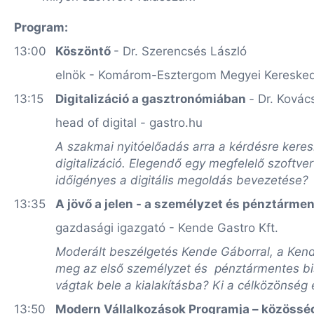
Program:
13:00
Köszöntő
- Dr. Szerencsés László
elnök - Komárom-Esztergom Megyei Keresked
13:15
Digitalizáció a gasztronómiában
-
Dr.
Kovács
head of digital - gastro.hu
A szakmai nyitóelőadás arra a kérdésre keres
digitalizáció. Elegendő egy megfelelő szoftv
időigényes a digitális megoldás bevezetése
13:35
A jövő a jelen - a személyzet és pénztárme
gazdasági igazgató - Kende Gastro Kft.
Moderált beszélgetés Kende Gáborral, a Kende
meg az első személyzet és pénztármentes bis
vágtak bele a kialakításba? Ki a célközönség 
13:50
Modern Vállalkozások Programja – közösség 