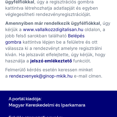
ügyfélfiókkal
, úgy a regisztrációs gombra
kattintva létrehozhatja adatlapját és egyben
véglegesítheti rendezvényregisztrációját.
Amennyiben már rendelkezik ügyfélfiókkal,
úgy
kérjük a
www.vallalkozzdigitalisan.hu
oldalon, a
jobb felső sarokban található
Belépés
gombra
kattintva lépjen be a felületre és ott
válassza ki a rendezvényt amelyre regisztrálni
kíván. Ha jelszavát elfelejtette, úgy kérjük, hogy
használja a
jelszó emlékeztető
funkciót.
Felmerülő kérdés esetén keressen minket
a
rendezvenyek@ginop-mkik.hu
e-mail címen.
A portál kiadója:
Magyar Kereskedelmi és Iparkamara