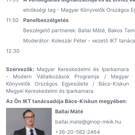
elnökségi tag - Magyar Könyvelők Országos E
11:50
Panelbeszélgetés
Beszélgető partnerek: Ballai Máté, Bakos Tamá
Moderátor: Koleszár Péter - vezető IKT taná
12:30
Szervezők:
Magyar Kereskedelmi és Iparkamara
-
Modern Vállalkozások Programja / Magyar
Könyvelők Országos Egyesülete / Bács-Kiskun
Megyei Kereskedelmi és Iparkamara
Az Ön IKT tanácsadója Bács-Kiskun megyében:
Ballai Máté
ballai.mate@ginop-mkik.hu
+36-20-582-2464