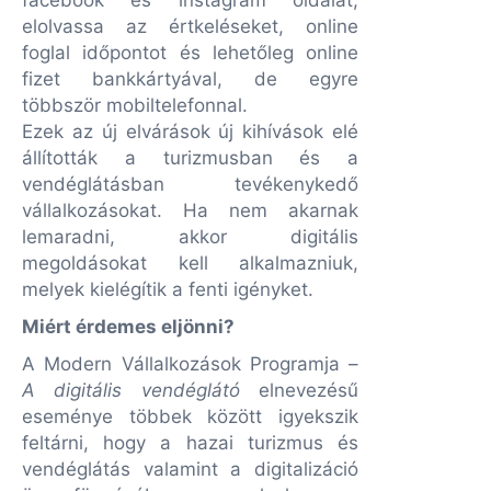
facebook és instagram oldalát,
elolvassa az értkeléseket, online
foglal időpontot és lehetőleg online
fizet bankkártyával, de egyre
többször mobiltelefonnal.
Ezek az új elvárások új kihívások elé
állították a turizmusban és a
vendéglátásban tevékenykedő
vállalkozásokat. Ha nem akarnak
lemaradni, akkor digitális
megoldásokat kell alkalmazniuk,
melyek kielégítik a fenti igényket.
Miért érdemes eljönni?
A Modern Vállalkozások Programja –
A digitális vendéglátó
elnevezésű
eseménye többek között igyekszik
feltárni, hogy a hazai turizmus és
vendéglátás valamint a digitalizáció