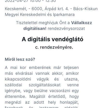
2022-04-27 10:00 - 12:30
Kecskemét, - 6000, Árpád krt. 4. - Bács-Kiskun
Megyei Kereskedelmi és Iparkamara
Tisztelettel meghívjuk Önt a
Vállalkozz
digitálisan!
rendezvénysorozat
A digitális vendéglátó
c. rendezvényére
.
Miről lesz szó?
A mai kor emberének már teljesen
más elvárásai vannak akkor, amikor
kikapcsolódni vágyik és utazna,
szállodai szolgáltatásokat venne
igénybe, vagy beülne vacsorázni egy
étterembe. Magától értetődő, hogy
megnézi az adott hely honlapját,