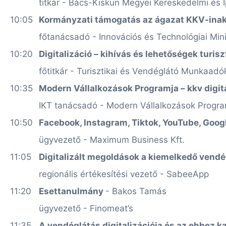
titkár - Bács-Kiskun Megyei Kereskedelmi és 
10:05
Kormányzati támogatás az ágazat KKV-inak
főtanácsadó - Innovációs és Technológiai Min
10:20
Digitalizáció
–
kihívás és lehetőségek turisz
főtitkár - Turisztikai és Vendéglátó Munkaad
10:35
Modern Vállalkozások Programja – kkv digit
IKT tanácsadó - Modern Vállalkozások Progr
10:50
Facebook, Instagram, Tiktok, YouTube, Goo
ügyvezető - Maximum Business Kft.
11:05
Digitalizált megoldások a kiemelkedő vend
regionális értékesítési vezető - SabeeApp
11:20
Esettanulmány
- Bakos Tamás
ügyvezető - Finomeat’s
11:35
A vendéglátás digitalizációja és az ehhez 