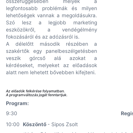
összefüggésében melyek a
legfontosabb problémák és milyen
lehetőségek vannak a megoldásukra.
Szó lesz a legjobb marketing
eszközökről, a vendégélmény
fokozásáról és az adózásról is.
A délelőtt második részében a
szakértők egy panelbeszélgetésben
veszik górcső alá azokat a
kérdéseket, melyeket az előadások
alatt nem lehetett bővebben kifejteni.
Az előadók felkérése folyamatban.
A programváltozás jogát fenntartjuk.
Program:
9:30
Regi
10:00
Köszöntő
- Sipos Zsolt