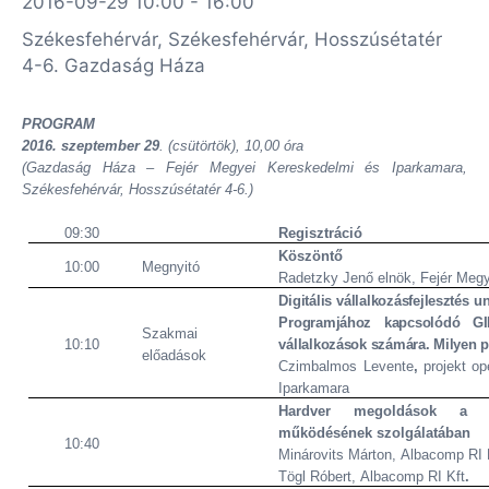
2016-09-29 10:00 - 16:00
Székesfehérvár, Székesfehérvár, Hosszúsétatér
4-6. Gazdaság Háza
PROGRAM
2016. szeptember 29
. (csütörtök), 10,00 óra
(Gazdaság Háza – Fejér Megyei Kereskedelmi és Iparkamara,
Székesfehérvár, Hosszúsétatér 4-6.)
09:30
Regisztráció
Köszöntő
10:00
Megnyitó
Radetzky Jenő
elnök, Fejér Meg
Digitális vállalkozásfejlesztés 
Programjához kapcsolódó GI
Szakmai
10:10
vállalkozások számára. Milyen p
előadások
Czimbalmos Levente
,
projekt o
Iparkamara
Hardver megoldások a kk
működésének szolgálatában
10:40
Minárovits Márton,
Albacomp RI 
Tögl Róbert,
Albacomp RI Kft
.