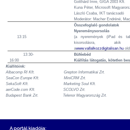
Gotthárd Imre, GIGA 2003 Kft.
Kuna Péter, Microsoft Magyaror
László Csaba, IKT tanácsadó
Moderátor: Macher Endréné, Mac
Összefoglaló gondolatok
Nyereménysorsolás
13:15
(a nyeremények (iPad és tabl
kisorsolásra, akik 
a
www.vallalkozzdigitalisan.hu
old
13:30-
Büféebéd
16:00
Kiállítás látogatás, kötetlen bes
Kiállítóink:
Albacomp RI Kft. Grepton Informatikai Zrt.
SeaCon Europe Kft. MiniCRM Zrt.
SekaSoft Kft. Marketing Soul Kft.
aerCode.com Kft. SCOLVO Zrt.
Budapest Bank Zrt. Telenor Magyarország Zrt.
A portál kiadója: