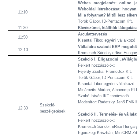
Webes megjelenés: online je
Weboldal létrehozása: hogyan,
11:10
Mi a folyamat? Mitől lesz siker
Török Gábor,
ID-Pentacom Kft.
11:30
Kávészünet, kiállítók látogatás
Arculattervezés
11:50
Kisantal Tibor,
egyéni vállalkozó
Vállalatra szabott ERP megold
12:10
Kromesch Sándor
,
eRise Hungary
Szekció I. Eligazodni „eVilág
Felkért hozzászólók:
Fejérdy Zsófia, PromoBox Kft.
Török Gábor, ID-Pentacom Kft.
Kisantal Tibor egyéni vállalkozó
Minárovits Márton, Albacomp RI 
Szabó István IKT tanácsadó
Moderátor: Radetzky Jenő FMKI
Szekció-
12:30
beszélgetések
Szekció II. Termelés- és vállala
Felkért hozzászólók:
Kromesch Sándor, eRise Hungary
Egerszegi Krisztián, MiniCRM Zrt