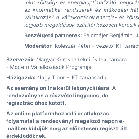
mint költség- és energiaoptimalizáló megoldá
az informatikai rendszerek és működési hátt
vállalkozás?
A vállalkozások energia- és költ
legjobb megoldások szállítói közösen keresik 
Beszélgető partnerek:
Feldmájer Benjámin, J
Moderátor
: Koleszár Péter - vezető IKT tan
Szervezők:
Magyar Kereskedelmi és Iparkamara
-
Modern Vállalkozások Programja
Házigazda
: Nagy Tibor - IKT tanácsadó
Az esemény online kerül lebonyolításra.
A
rendezvényen a részvétel ingyenes, de
regisztrációhoz kötött.
Az online platformhoz való csatlakozás
folyamatát a rendezvényt megelőző napon e-
mailben küldjük meg az előzetesen regisztrált
érdeklődőknek.