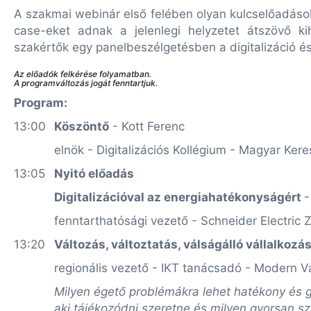
A szakmai webinár első felében olyan kulcselőadások
case-eket adnak a jelenlegi helyzetet átszövő 
szakértők egy panelbeszélgetésben a digitalizáció é
Az előadók felkérése folyamatban.
A programváltozás jogát fenntartjuk.
Program:
13:00
Köszöntő
- Kott Ferenc
elnök - Digitalizációs Kollégium - Magyar Ker
13:05
Nyitó előadás
Digitalizációval az energiahatékonyságért
-
fenntarthatósági vezető - Schneider Electric
13:20
Változás, változtatás, válságálló vállalkozá
regionális vezető - IKT tanácsadó - Modern V
Milyen égető problémákra lehet hatékony és g
aki tájékozódni szeretne és milyen gyorsan 