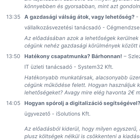
könnyebben és gyorsabban, mint azt gondol
13:35
A gazdasági válság átok, vagy lehetőség?
-
vállalkozásvezetési tanácsadó - Cégmendzse
Az előadásában azok a lehetőségek kerülnek 
cégünk nehéz gazdasági körülmények között i
13:50
Hatékony csapatmunka? Bárhonnan!
– Szle
IT üzleti tanácsadó - System32 Kft.
Hatékonyabb munkatársak, alacsonyabb üzeme
cégünk működése felett. Hogyan használjuk ki é
lehetőségeket? Avagy mire elég havonta 2€ 
14:05
Hogyan spórolj a digitalizáció segítségéve
ügyvezető - iSolutions Kft.
Az előadásból kiderül, hogy milyen egyszerű, 
plusz költségek nélkül is csökkenteni a kiadá