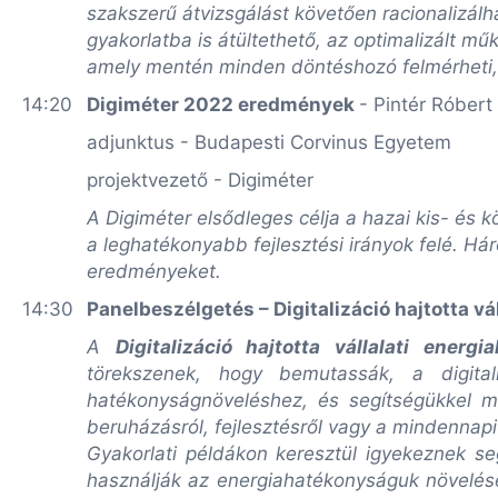
szakszerű átvizsgálást követően racionalizálha
gyakorlatba is átültethető, az optimalizált mű
amely mentén minden döntéshozó felmérheti, h
14:20
Digiméter 2022 eredmények
- Pintér Róbert
adjunktus - Budapesti Corvinus Egyetem
projektvezető - Digiméter
A Digiméter elsődleges célja a hazai kis- és k
a leghatékonyabb fejlesztési irányok felé. H
eredményeket.
14:30
Panelbeszélgetés – Digitalizáció hajtotta v
A
Digitalizáció hajtotta vállalati energ
törekszenek, hogy bemutassák, a digita
hatékonyságnöveléshez, és segítségükkel m
beruházásról, fejlesztésről vagy a mindennapi
Gyakorlati példákon keresztül igyekeznek se
használják az energiahatékonyságuk növeléséb