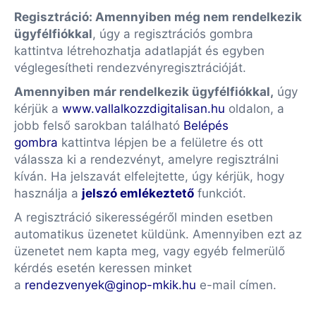
Regisztráció: Amennyiben még nem rendelkezik
ügyfélfiókkal
, úgy a regisztrációs gombra
kattintva létrehozhatja adatlapját és egyben
véglegesítheti rendezvényregisztrációját.
Amennyiben már rendelkezik ügyfélfiókkal,
úgy
kérjük a
www.vallalkozzdigitalisan.hu
oldalon, a
jobb felső sarokban található
Belépés
gombra
kattintva lépjen be a felületre és ott
válassza ki a rendezvényt, amelyre regisztrálni
kíván. Ha jelszavát elfelejtette, úgy kérjük, hogy
használja a
jelszó emlékeztető
funkciót.
A regisztráció sikerességéről minden esetben
automatikus üzenetet küldünk. Amennyiben ezt az
üzenetet nem kapta meg, vagy egyéb felmerülő
kérdés esetén keressen minket
a
rendezvenyek@ginop-mkik.hu
e-mail címen.