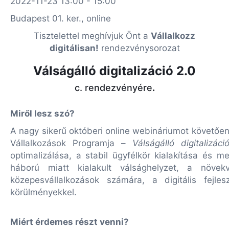
2022-11-23 13:00 - 15:00
Budapest 01. ker., online
Tisztelettel meghívjuk Önt a
Vállalkozz
digitálisan!
rendezvénysorozat
Válságálló digitalizáció
2.0
c. rendezvényére
.
Miről lesz szó?
A nagy sikerű októberi online webináriumot követőe
Vállalkozások Programja –
Válságálló digitalizáci
optimalizálása, a stabil ügyfélkör kialakítása és 
háború miatt kialakult válsághelyzet, a növe
közepesvállalkozások számára, a digitális fejl
körülményekkel.
Miért érdemes részt venni?