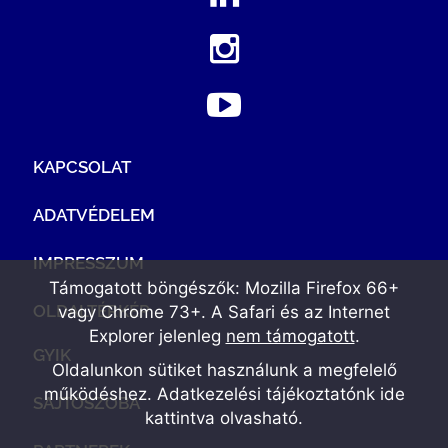
KAPCSOLAT
ADATVÉDELEM
IMPRESSZUM
Támogatott böngészők: Mozilla Firefox 66+
OLDALTÉRKÉP
vagy Chrome 73+. A Safari és az Internet
Explorer jelenleg
nem támogatott
.
GYIK
Oldalunkon sütiket használunk a megfelelő
működéshez. Adatkezelési tájékoztatónk
ide
SAJTÓSZOBA
kattintva olvasható
.