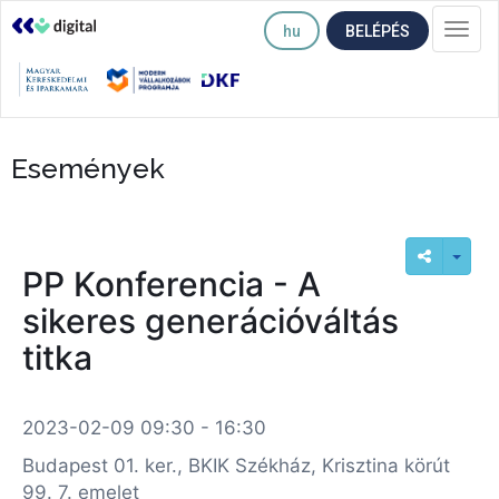
hu
BELÉPÉS
Togg
navi
Események
PP Konferencia - A
sikeres generációváltás
titka
2023-02-09 09:30 - 16:30
Budapest 01. ker., BKIK Székház, Krisztina körút
99. 7. emelet