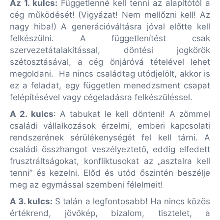
Az 1. kulcs:
Függetlenné kell tenni az alapítótól a
cég működését! (Vigyázat! Nem mellőzni kell! Az
nagy hiba!) A generációváltásra jóval előtte kell
felkészülni. A függetlenítést csak
szervezetátalakítással, döntési jogkörök
szétosztásával, a cég önjáróvá tételével lehet
megoldani. Ha nincs családtag utódjelölt, akkor is
ez a feladat, egy független menedzsment csapat
felépítésével vagy cégeladásra felkészüléssel.
A 2. kulcs
: A tabukat le kell dönteni! A zömmel
családi vállalkozások érzelmi, emberi kapcsolati
rendszerének sérülékenységét fel kell tárni. A
családi összhangot veszélyeztető, eddig elfedett
frusztráltságokat, konfliktusokat az „asztalra kell
tenni” és kezelni. Előd és utód őszintén beszélje
meg az egymással szembeni félelmeit!
A 3. kulcs:
S talán a legfontosabb! Ha nincs közös
értékrend, jövőkép, bizalom, tisztelet, a