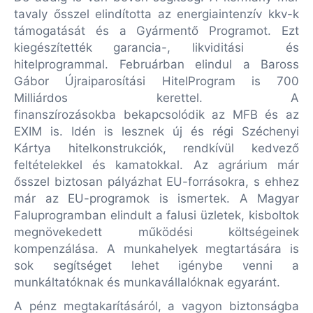
tavaly ősszel elindította az energiaintenzív kkv-k
támogatását és a Gyármentő Programot. Ezt
kiegészítették garancia-, likviditási és
hitelprogrammal. Februárban elindul a Baross
Gábor Újraiparosítási HitelProgram is 700
Milliárdos kerettel. A
finanszírozásokba bekapcsolódik az MFB és az
EXIM is. Idén is lesznek új és régi Széchenyi
Kártya hitelkonstrukciók, rendkívül kedvező
feltételekkel és kamatokkal. Az agrárium már
ősszel biztosan pályázhat EU-forrásokra, s ehhez
már az EU-programok is ismertek. A Magyar
Faluprogramban elindult a falusi üzletek, kisboltok
megnövekedett működési költségeinek
kompenzálása. A munkahelyek megtartására is
sok segítséget lehet igénybe venni a
munkáltatóknak és munkavállalóknak egyaránt.
A pénz megtakarításáról, a vagyon biztonságba