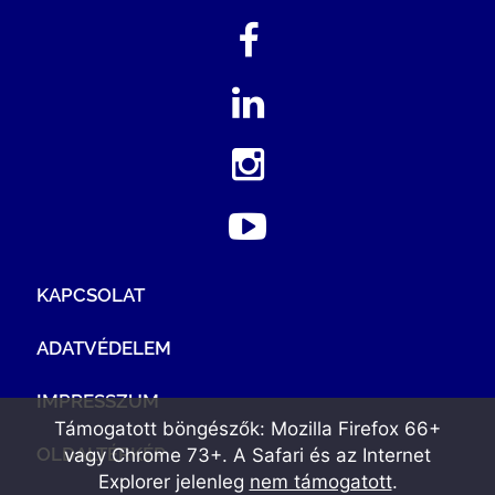
KAPCSOLAT
ADATVÉDELEM
IMPRESSZUM
Támogatott böngészők: Mozilla Firefox 66+
OLDALTÉRKÉP
vagy Chrome 73+. A Safari és az Internet
Explorer jelenleg
nem támogatott
.