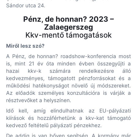
Sándor utca 24.
Pénz, de honnan? 2023 –
Zalaegerszeg
Kkv-mentő támogatások
Miről lesz szó?
A Pénz, de honnan? roadshow-konferencia most
is, mint 21 év óta minden évben összegyűjti a
hazai kkv-k számára rendelkezésre álló
kedvezményes, támogatott pénzforrásokat és a
működési hatékonyságot növelő új módszereket.
Az előadók személyes konzultációra is várják a
résztvevőket a helyszínen.
Idő kell, amíg elindulhatnak az EU-pályázati
kiírások
és hozzáférhetünk a kkv-kat támogató
kedvező feltételű pályázati pénzekhez.
De addig is van bőven segítség. A kormány már