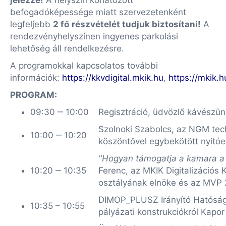
jelezze!
A helyszín korlátozott
befogadóképessége miatt szervezetenként
legfeljebb
2 fő
részvételét
tudjuk biztosítani!
A
rendezvényhelyszínen ingyenes parkolási
lehetőség áll rendelkezésre.
A programokkal kapcsolatos további
információk:
https://kkvdigital.mkik.hu
,
https://mkik.h
PROGRAM:
09:30 ‒ 10:00
Regisztráció, üdvözlő kávészün
Szolnoki Szabolcs, az NGM tech
10:00 ‒ 10:20
köszöntővel egybekötött nyitó
"Hogyan támogatja a kamara a vá
10:20 ‒ 10:35
Ferenc, az MKIK Digitalizációs 
osztályának elnöke és az MVP 
DIMOP_PLUSZ Irányító Hatóság 
10:35 – 10:55
pályázati konstrukciókról Kapo