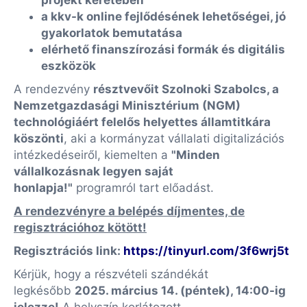
projekt keretében
a kkv-k online fejlődésének lehetőségei, jó
gyakorlatok bemutatása
elérhető finanszírozási formák és digitális
eszközök
A rendezvény
résztvevőit Szolnoki Szabolcs, a
Nemzetgazdasági Minisztérium (NGM)
technológiáért felelős helyettes államtitkára
köszönti
, aki a kormányzat vállalati digitalizációs
intézkedéseiről, kiemelten a
"Minden
vállalkozásnak legyen saját
honlapja!"
programról tart előadást.
A rendezvényre a belépés díjmentes, de
regisztrációhoz kötött!
Regisztrációs link:
https://tinyurl.com/3f6wrj5t
Kérjük, hogy a részvételi szándékát
legkésőbb
2025. március 14. (péntek), 14:00-ig