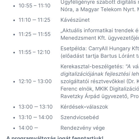
Ügyféligényre szabott digitális
10:55 – 11:10
Nóra, a Magyar Telekom Nyrt. M
11:10 ‒ 11:25
Kávészünet
„Aktuális informatikai trendek 
11:25 ‒ 11:55
Menedzsment Kft. ügyvezetőjé
Esetpélda: CarryAll Hungary Kft
11:55 – 12:10
(előadást tartja Bartus Lóránt 
Kerekasztal-beszélgetés:
"A vá
digitalizációjának fejlesztési l
12:10 – 13:00
szolgáltatói résztvevőkkel (Dr
Ferenc elnök, MKIK Digitalizáci
Ravetzky Árpád ügyvezető, Pr
13:00 ‒ 13:10
Kérdések
-
válaszok
13:10 ‒ 14:00
Szendvicsebéd
14:00 ‒
Rendezvény vége
A programváltozás jogát fenntartjuk!