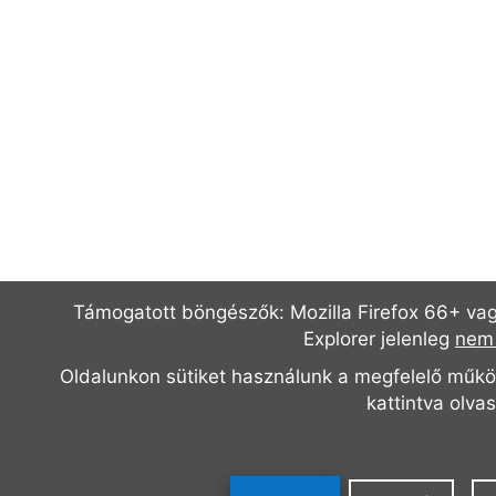
Támogatott böngészők: Mozilla Firefox 66+ vag
Explorer jelenleg
nem 
Oldalunkon sütiket használunk a megfelelő műk
kattintva olva