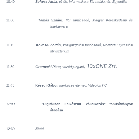
10:40
Soltész Attila
, elnök, Informatika a Társadalomért Egyesület
11:00
Tamás Szilárd
, IKT tanácsadó, Magyar Kereskedelmi és
Iparkamara
11:15
Kövesdi Zoltán
, közigazgatási tanácsadó, Nemzeti Fejlesztési
Minisztérium
, 10xONE Zrt.
11:30
Czernecki Péter,
vezérigazgató
11:45
Késedi Gábor,
mérkőzés elemző, Videoton FC
12:00
"Digitálisan Felkészült Vállalkozás" tanúsítványok
átadása
12:30
Ebéd