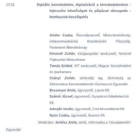
13:15
Digitális kereskedelem, digitalizáció a kereskedelemben -
fejlesztési lehetőségek és pályázati támogatás -
kerekasztal-beszélgetés
Gódor Csaba
, főosztályvezető, Miniszterelnökség,
Infokommunikációs Koordinációs Főosztály,
Parlamenti Államtitkárság
Kövesdi Zoltán
, közigazgatási tanácsadó, Nemzeti
Fejlesztési Minisztérium
Tamás Szilárd
, IKT tanácsadó, Magyar Kereskedelmi
és Iparkamara
Csányi Zoltán
, elnökségi tag, Szövetség az
Elektronikus Kereskedelemért Közhasznú Egyesület
Bessenyei Attila
, ügyvezető, Laurel Kft.
Szántó József,
ügyvezető,
Gyopárosi Kábeltelevízió
Kft.
Adorján István,
ügyvezető, Cool Airconditional Kft.
Nyist Csaba,
ügyvezető, Avarem Kft.
Moderátor:
Soltész Attila
, elnök, Informatika a Társadalomért
Egyesület