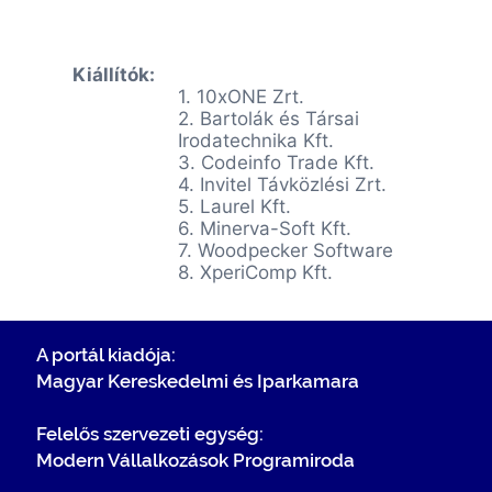
Kiállítók:
1.
10xONE Zrt.
2. Bartolák és Társai
Irodatechnika Kft.
3. Codeinfo Trade Kft.
4. Invitel
Távközlési Zrt.
5. Laurel Kft.
6.
Minerva-Soft Kft.
7. Woodpecker Software
8. XperiComp Kft.
A portál kiadója:
Magyar Kereskedelmi és Iparkamara
Felelős szervezeti egység:
Modern Vállalkozások Programiroda