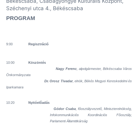
Békéscsaba, Csabagyöngye Kulturális Központ,
Széchenyi utca 4., Békéscsaba
PROGRAM
9:00
Regisztráció
10:00
Köszöntés
Nagy Ferenc
, alpolgármester, Békéscsaba Város
Önkormányzata
Dr. Orosz Tivadar
, elnök, Békés Megyei Kereskedelmi és
Iparkamara
10:20
Nyitóelőadás
Gódor Csaba
, főosztályvezető, Miniszterelnökség,
Infokommunikációs Koordinációs Főosztály,
Parlamenti Államtitkárság