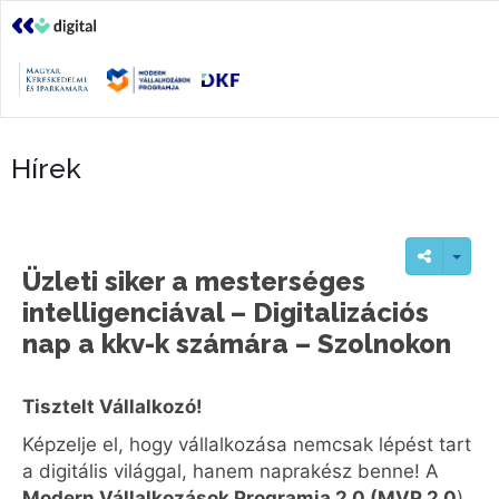
Hírek
Üzleti siker a mesterséges
intelligenciával – Digitalizációs
nap a kkv-k számára – Szolnokon
Tisztelt Vállalkozó!
Képzelje el, hogy vállalkozása nemcsak lépést tart
a digitális világgal, hanem naprakész benne! A
Modern Vállalkozások Programja 2.0 (MVP 2.0
)