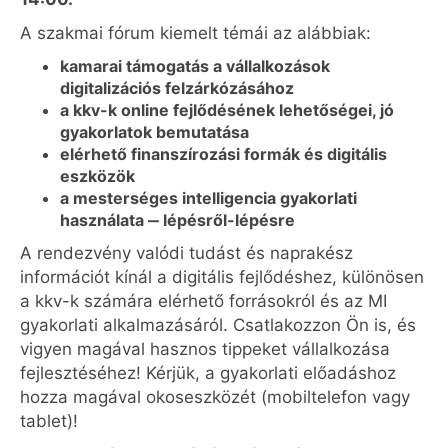
A szakmai fórum kiemelt témái az alábbiak:
kamarai támogatás a vállalkozások
digitalizációs felzárkózásához
a kkv-k online fejlődésének lehetőségei, jó
gyakorlatok bemutatása
elérhető finanszírozási formák és digitális
eszközök
a mesterséges intelligencia gyakorlati
használata ‒ lépésről-lépésre
A rendezvény valódi tudást és naprakész
információt kínál a digitális fejlődéshez, különösen
a kkv-k számára elérhető forrásokról és az MI
gyakorlati alkalmazásáról. Csatlakozzon Ön is, és
vigyen magával hasznos tippeket vállalkozása
fejlesztéséhez! Kérjük, a gyakorlati előadáshoz
hozza magával okoseszközét (mobiltelefon vagy
tablet)!