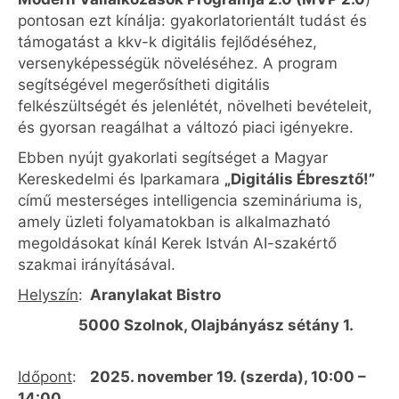
pontosan ezt kínálja: gyakorlatorientált tudást és
támogatást a kkv-k digitális fejlődéséhez,
versenyképességük növeléséhez. A program
segítségével megerősítheti digitális
felkészültségét és jelenlétét, növelheti bevételeit,
és gyorsan reagálhat a változó piaci igényekre.
Ebben nyújt gyakorlati segítséget a Magyar
Kereskedelmi és Iparkamara
„Digitális Ébresztő!”
című mesterséges intelligencia szemináriuma is,
amely üzleti folyamatokban is alkalmazható
megoldásokat kínál Kerek István AI-szakértő
szakmai irányításával.
Helyszín
:
Aranylakat Bistro
5000 Szolnok, Olajbányász sétány 1.
Időpont
:
2025. november 19. (szerda), 10:00 –
14:00.