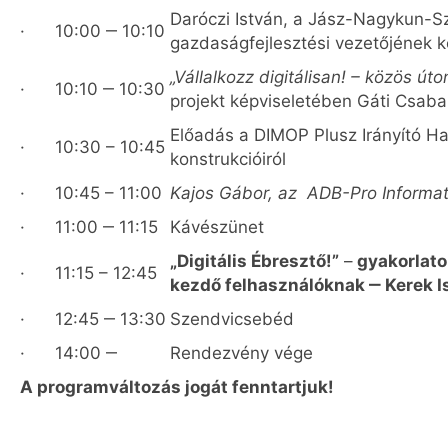
Daróczi István, a Jász-Nagykun-S
· 10:00 ‒ 10:10
gazdaságfejlesztési vezetőjének 
„Vállalkozz digitálisan! – közös úto
· 10:10 ‒ 10:30
projekt képviseletében Gáti Csab
Előadás a DIMOP Plusz Irányító Hat
· 10:30 – 10:45
konstrukcióiról
· 10:45 – 11:00
Kajos Gábor, az ADB-Pro Informat
· 11:00 ‒ 11:15
Kávészünet
„Digitális Ébresztő!”
–
gyakorlato
· 11:15 – 12:45
kezdő felhasználóknak ‒
Kerek I
· 12:45 ‒ 13:30
Szendvicsebéd
· 14:00 ‒
Rendezvény vége
A programváltozás jogát fenntartjuk!