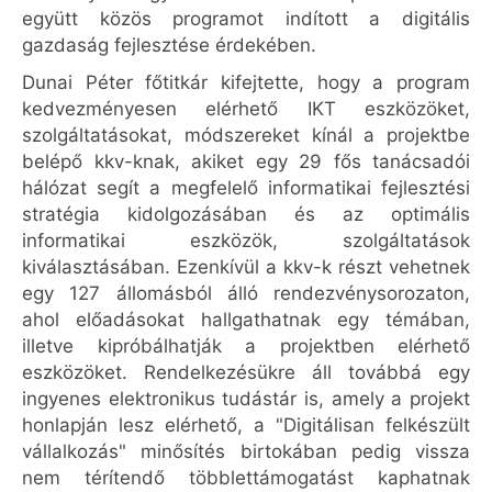
együtt közös programot indított a digitális
gazdaság fejlesztése érdekében.
Dunai Péter főtitkár kifejtette, hogy a program
kedvezményesen elérhető IKT eszközöket,
szolgáltatásokat, módszereket kínál a projektbe
belépő kkv-knak, akiket egy 29 fős tanácsadói
hálózat segít a megfelelő informatikai fejlesztési
stratégia kidolgozásában és az optimális
informatikai eszközök, szolgáltatások
kiválasztásában. Ezenkívül a kkv-k részt vehetnek
egy 127 állomásból álló rendezvénysorozaton,
ahol előadásokat hallgathatnak egy témában,
illetve kipróbálhatják a projektben elérhető
eszközöket. Rendelkezésükre áll továbbá egy
ingyenes elektronikus tudástár is, amely a projekt
honlapján lesz elérhető, a "Digitálisan felkészült
vállalkozás" minősítés birtokában pedig vissza
nem térítendő többlettámogatást kaphatnak