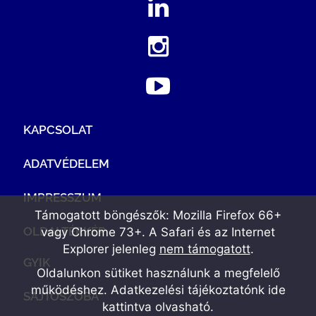
KAPCSOLAT
ADATVÉDELEM
IMPRESSZUM
Támogatott böngészők: Mozilla Firefox 66+
OLDALTÉRKÉP
vagy Chrome 73+. A Safari és az Internet
Explorer jelenleg
nem támogatott
.
GYIK
Oldalunkon sütiket használunk a megfelelő
működéshez. Adatkezelési tájékoztatónk
ide
SAJTÓSZOBA
kattintva olvasható
.