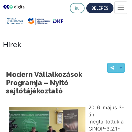
hu
BELÉPÉS
Togg
navi
Hírek
Modern Vállalkozások
Programja – Nyitó
sajtótájékoztató
2016. május 3-
án
megtartottuk a
GINOP-3.2.1-