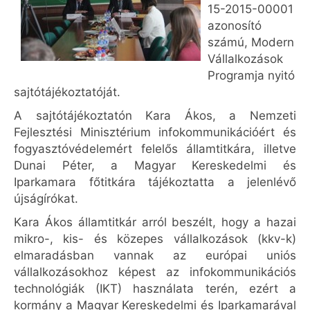
15-2015-00001
azonosító
számú, Modern
Vállalkozások
Programja nyitó
sajtótájékoztatóját.
A sajtótájékoztatón Kara Ákos, a Nemzeti
Fejlesztési Minisztérium infokommunikációért és
fogyasztóvédelemért felelős államtitkára, illetve
Dunai Péter, a Magyar Kereskedelmi és
Iparkamara főtitkára tájékoztatta a jelenlévő
újságírókat.
Kara Ákos államtitkár arról beszélt, hogy a hazai
mikro-, kis- és közepes vállalkozások (kkv-k)
elmaradásban vannak az európai uniós
vállalkozásokhoz képest az infokommunikációs
technológiák (IKT) használata terén, ezért a
kormány a Magyar Kereskedelmi és Iparkamarával