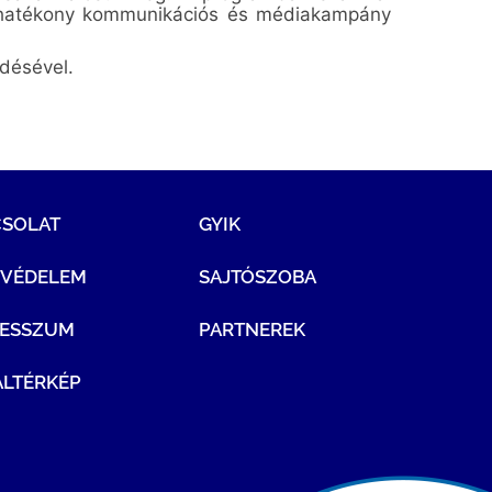
yet hatékony kommunikációs és médiakampány
désével.
CSOLAT
GYIK
TVÉDELEM
SAJTÓSZOBA
RESSZUM
PARTNEREK
LTÉRKÉP