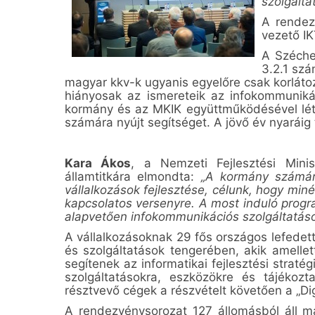
szolgálta
A rendez
vezető IK
A Széche
3.2.1 szá
magyar kkv-k ugyanis egyelőre csak korláto
hiányosak az ismereteik az infokommunikáci
kormány és az MKIK együttműködésével létre
számára nyújt segítséget. A jövő év nyaráig
Kara Ákos
, a Nemzeti Fejlesztési Mini
államtitkára elmondta:
„A kormány számára
vállalkozások fejlesztése, célunk, hogy miné
kapcsolatos versenyre. A most induló progr
alapvetően infokommunikációs szolgáltatások
A vállalkozásoknak 29 fős országos lefedett
és szolgáltatások tengerében, akik amellett
segítenek az informatikai fejlesztési straté
szolgáltatásokra, eszközökre és tájékozt
résztvevő cégek a részvételt követően a „Dig
A rendezvénysorozat 127 állomásból áll m