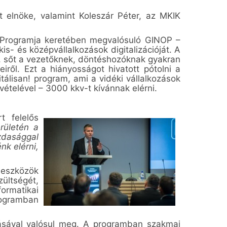
t elnöke, valamint Koleszár Péter, az MKIK
v Programja keretében megvalósuló GINOP –
kis- és középvállalkozások digitalizációját. A
t, sőt a vezetőknek, döntéshozóknak gyakran
iről. Ezt a hiányosságot hivatott pótolni a
álisan! program, ami a vidéki vállalkozások
vételével – 3000 kkv-t kívánnak elérni.
t felelős
erületén a
azdasággal
nk elérni,
s eszközök
zültségét,
formatikai
rogramban
tásával valósul meg. A programban szakmai