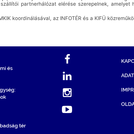
, szállítói partnerhálózat elérése szerepelnek, amel
 MKIK koordinálásával, az INFOTÉR és a KIFÜ közreműkö
KAP
mi és
ADA
egység:
IMP
sok
OLDA
badság tér