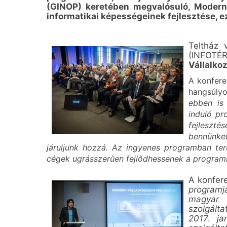
(GINOP) keretében megvalósuló, Modern 
informatikai képességeinek fejlesztése, ez
Teltház 
(INFOTÉR
Vállalkoz
A konfer
hangsúly
ebben is
induló pr
fejlesztés
bennünke
járuljunk hozzá. Az ingyenes programban ter
cégek ugrásszerűen fejlődhessenek a programba
A konfer
programj
magyar 
szolgálta
2017. ja