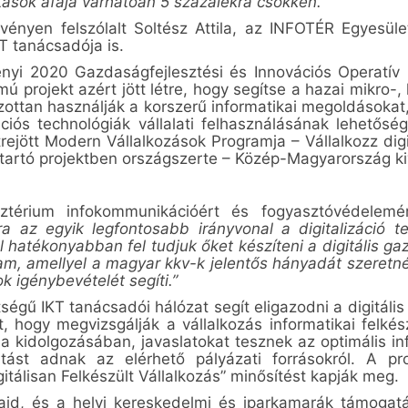
tások áfája várhatóan 5 százalékra csökken."
vényen felszólalt Soltész Attila, az INFOTÉR Egyesüle
T tanácsadója is.
nyi 2020 Gazdaságfejlesztési és Innovációs Operatí
mú projekt azért jött létre, hogy segítse a hazai mikro-, 
zottan használják a korszerű informatikai megoldásoka
ós technológiák vállalati felhasználásának lehetősége
jött Modern Vállalkozások Programja – Vállalkozz digit
 tartó projektben országszerte – Közép-Magyarország ki
sztérium infokommunikációért és fogyasztóvédelemér
 az egyik legfontosabb irányvonal a digitali
záció t
l hatékonyabban fel tudjuk őket készíteni a digitális g
am, amellyel a magyar kkv-k jelentős hányadát szeretné
 igénybevételét segíti.”
ségű IKT tanácsadói hálózat segít eligazodni a digitáli
, hogy megvizsgálják a vállalkozás informatikai felkés
gia kidolgozásában, javaslatokat tesznek az optimális in
atást adnak az elérhető pályázati forrásokról. A p
itálisan Felkészült Vállalkozás” minősítést kapják meg.
ajd, és a helyi kereskedelmi és iparkamarák támoga