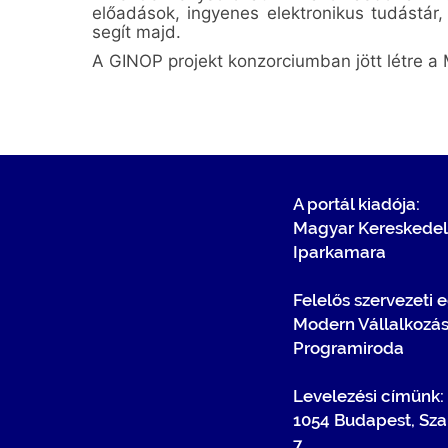
előadások, ingyenes elektronikus tudástár
segít majd.
A GINOP projekt konzorciumban jött létre a
A portál kiadója:
Magyar Kereskedel
Iparkamara
Felelős szervezeti 
Modern Vállalkozá
Programiroda
Levelezési címünk:
1054 Budapest, Sza
7.