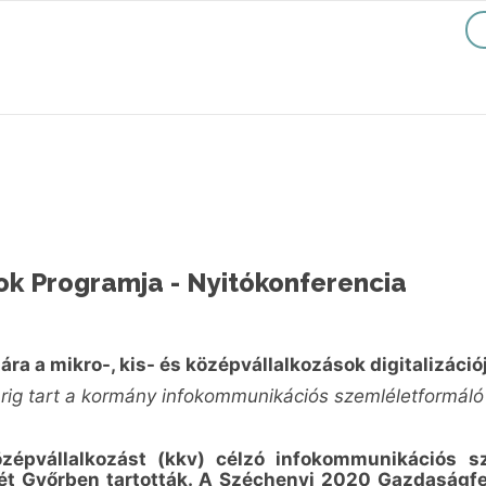
ok Programja - Nyitókonferencia
ára a mikro-, kis- és középvállalkozások digitalizáci
rig tart a kormány infokommunikációs szemléletformáló 
zépvállalkozást (kkv) célzó infokommunikációs sz
ét Győrben tartották. A Széchenyi 2020 Gazdaságfej