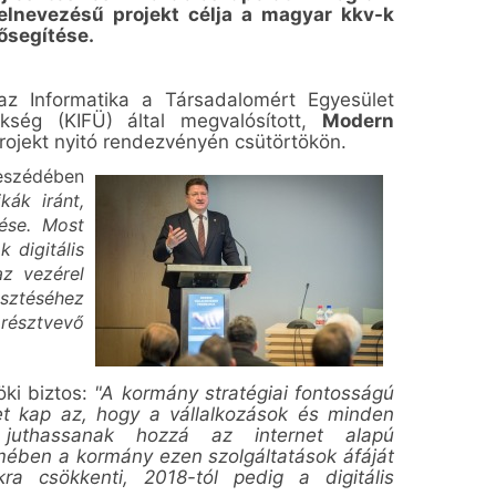
elnevezésű projekt célja a magyar kkv-k
lősegítése.
z Informatika a Társadalomért Egyesület
kség (KIFÜ) által megvalósított,
Modern
ojekt nyitó rendezvényén csütörtökön.
beszédében
kák iránt,
ése. Most
 digitális
 az vezérel
sztéséhez
 résztvevő
öki biztos:
"A kormány stratégiai fontosságú
et kap az, hogy a vállalkozások és minden
l
juthassanak hozzá az internet alapú
lmében a kormány ezen szolgáltatások áfáját
kra csökkenti, 2018-tól pedig a digitális