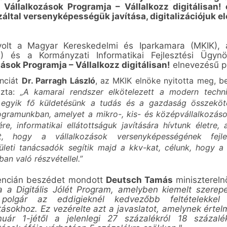
Vállalkozások Programja – Vállalkozz digitálisan! 
által versenyképességük javítása, digitalizációjuk e
volt a
Magyar Kereskedelmi és Iparkamara (MKIK), a
) és a Kormányzati Informatikai Fejlesztési Ügynö
ások Programja – Vállalkozz digitálisan!
elnevezésű pr
enciát
Dr. Parragh László
, az MKIK elnöke nyitotta meg, 
ozta:
„A kamarai rendszer elkötelezett a modern techni
 egyik fő küldetésünk a tudás és a gazdaság összeköt
ogramunkban, amelyet a mikro-, kis- és középvállalkozások
ére, informatikai ellátottságuk javítására hívtunk életre,
t, hogy a vállalkozások versenyképességének fejle
ületi tanácsadók segítik majd a kkv-kat, célunk, hogy a
n való részvétellel.”
encián beszédet mondott
Deutsch Tamás
minisztereln
a a Digitális Jólét Program, amelyben kiemelt szerep
polgár az eddigieknél kedvezőbb feltételekke
tásokhoz. Ez vezérelte azt a javaslatot, amelynek érte
nuár 1-jétől a jelenlegi 27 százalékról 18 százalé