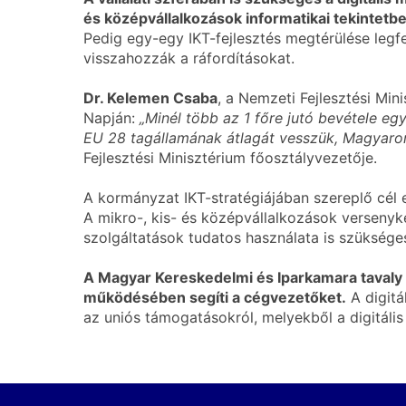
és középvállalkozások informatikai tekintetb
Pedig egy-egy IKT-fejlesztés megtérülése legf
visszahozzák a ráfordításokat.
Dr. Kelemen Csaba
, a Nemzeti Fejlesztési Mi
Napján:
„Minél több az 1 főre jutó bevétele eg
EU 28 tagállamának átlagát vesszük, Magyarors
Fejlesztési Minisztérium főosztályvezetője.
A kormányzat IKT-stratégiájában szereplő cél 
A mikro-, kis- és középvállalkozások versenyk
szolgáltatások tudatos használata is szüksége
A Magyar Kereskedelmi és Iparkamara tavaly 
működésében segíti a cégvezetőket.
A digitá
az uniós támogatásokról, melyekből a digitáli