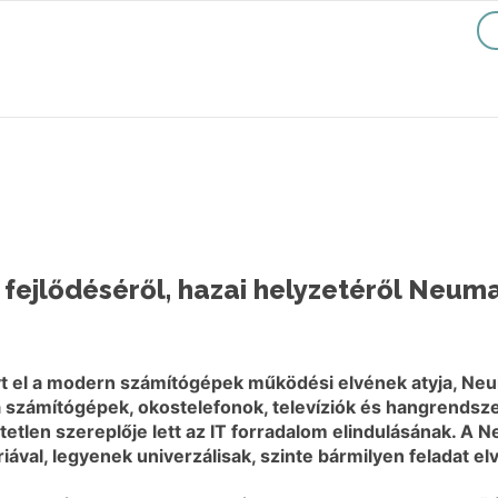
a fejlődéséről, hazai helyzetéről Neum
nyt el a modern számítógépek működési elvének atyja, Ne
a számítógépek, okostelefonok, televíziók és hangrendsz
len szereplője lett az IT forradalom elindulásának. A N
ával, legyenek univerzálisak, szinte bármilyen feladat e