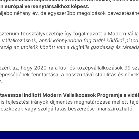
en európai versenytársaikhoz képest.
eljebb néhány év, de egyszerűbb megoldások bevezetésének
nisztérium főosztályvezetője így fogalmazott a Modern Vál
y vállalkozásnak, annál könnyebben fog tudni külföldi piac
zág az utolsók között van a digitális gazdaság és társada
ezért az, hogy 2020-ra a kis- és középvállalkozások 99 sz
épességének fenntartása, a hosszú távú stabilitás és növ
s.
tavasszal indított Modern Vállalkozások Programja a vi
lis fejlesztési irányok díjmentes meghatározása mellett tá
s eszközök vagy szolgáltatás beszerzése finanszírozható.