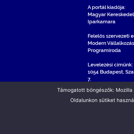
A portál kiadója:
Magyar Kereskedel
Iparkamara
Felelős szervezeti 
Modern Vállalkozá
Programiroda
Levelezési címünk:
1054 Budapest, Sza
7.
Támogatott böngészők: Mozilla F
Oldalunkon sütiket haszn