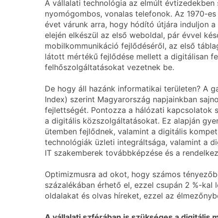
A vállalati technológia az elmúlt évtizedekben
nyomógombos, vonalas telefonok. Az 1970-es éve
évet várunk arra, hogy hódító útjára induljon 
elején elkészül az első weboldal, pár évvel k
mobilkommunikáció fejlődéséről, az első tábl
látott mértékű fejlődése mellett a digitálisan
felhőszolgáltatásokat vezetnek be.
De hogy áll hazánk informatikai területen? A g
Index) szerint Magyarország napjainkban sajno
fejlettségét. Pontozza a hálózati kapcsolatok sz
a digitális közszolgáltatásokat. Ez alapján gy
ütemben fejlődnek, valamint a digitális kompe
technológiák üzleti integráltsága, valamint a di
IT szakemberek továbbképzése és a rendelkezésr
Optimizmusra ad okot, hogy számos tényezőben 
százalékában érhető el, ezzel csupán 2 %-kal 
oldalakat és olvas híreket, ezzel az élmezőny
A vállalati szférában is szükséges a digitál