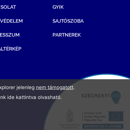
CSOLAT
GYIK
TVÉDELEM
SAJTÓSZOBA
RESSZUM
PARTNEREK
LTÉRKÉP
plorer jelenleg
nem támogatott
.
ónk
ide kattintva olvasható
.