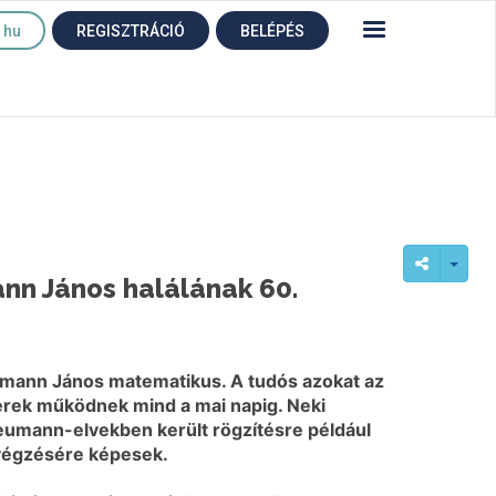
hu
REGISZTRÁCIÓ
BELÉPÉS
ann János halálának 60.
umann János matematikus. A tudós azokat az
erek működnek mind a mai napig. Neki
eumann-elvekben került rögzítésre például
lvégzésére képesek.