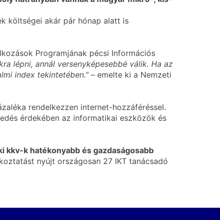
 költségei akár pár hónap alatt is
lalkozások Programjának pécsi Információs
okra lépni, annál versenyképesebbé válik. Ha az
lmi index tekintetében.”
– emelte ki a Nemzeti
ázaléka rendelkezzen internet-hozzáféréssel.
ekedés érdekében az informatikai eszközök és
déki kkv-k hatékonyabb és gazdaságosabb
jékoztatást nyújt országosan 27 IKT tanácsadó