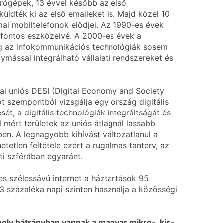
írógépek, 13 évvel később az első
üldték ki az első emaileket is. Majd közel 10
mai mobiltelefonok elődjei. Az 1990-es évek
k fontos eszközeivé. A 2000-es évek a
dig az infokommunikációs technológiák sosem
ymással integrálható vállalati rendszereket és
pai uniós DESI (Digital Economy and Society
t szempontból vizsgálja egy ország digitális
sét, a digitális technológiák integráltságát és
 mért területek az uniós átlagnál lassabb
en. A legnagyobb kihívást változatlanul a
hetetlen feltétele ezért a rugalmas tanterv, az
ti szférában egyaránt.
s szélessávú internet a háztartások 95
3 százaléka napi szinten használja a közösségi
omoly hátrányban vannak a magyar mikro-, kis-