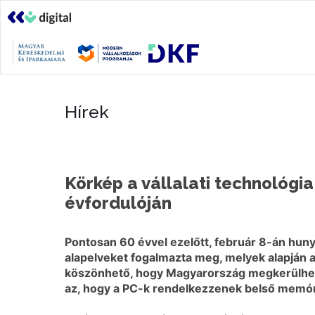
Hírek
Körkép a vállalati technológi
évfordulóján
Pontosan 60 évvel ezelőtt, február 8-án hu
alapelveket fogalmazta meg, melyek alapján 
köszönhető, hogy Magyarország megkerülhetet
az, hogy a PC-k rendelkezzenek belső memóri