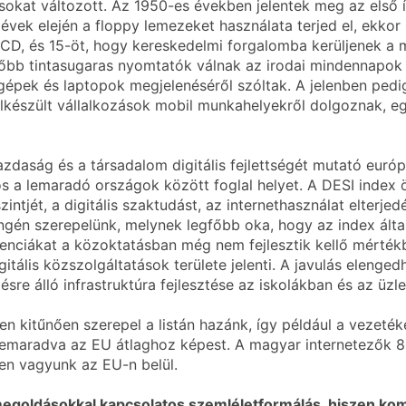
 sokat változott. Az 1950-es években jelentek meg az első 
k elején a floppy lemezeket használata terjed el, ekkor k
a CD, és 15-öt, hogy kereskedelmi forgalomba kerüljenek a 
ésőbb tintasugaras nyomtatók válnak az irodai mindennapo
agépek és laptopok megjelenéséről szóltak. A jelenben pe
 felkészült vállalkozások mobil munkahelyekről dolgoznak, eg
azdaság és a társadalom digitális fejlettségét mutató euró
s a lemaradó országok között foglal helyet. A DESI index ö
intjét, a digitális szaktudást, az internethasználat elterjedé
engén szerepelünk, melynek legfőbb oka, hogy az index által
tenciákat a közoktatásban még nem fejlesztik kellő mértékb
gitális közszolgáltatások területe jelenti. A javulás elenged
e álló infrastruktúra fejlesztése az iskolákban és az üzle
kitűnően szerepel a listán hazánk, így például a vezetéke
lemaradva az EU átlaghoz képest. A magyar internetezők 8
ben vagyunk az EU-n belül.
is megoldásokkal kapcsolatos szemléletformálás, hiszen k