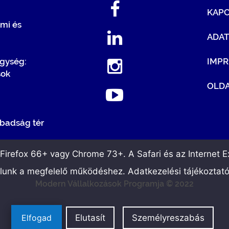
KAP
mi és
ADA
egység:
IMP
sok
OLDA
badság tér
irefox 66+ vagy Chrome 73+. A Safari és az Internet Ex
álunk a megfelelő működéshez. Adatkezelési tájékoztat
Modern Vállalkozások Programja © 2022
Elfogad
Elutasít
Személyreszabás