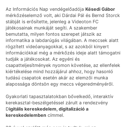
Az Információs Nap vendégelőadója
Késedi Gábor
mérkőzéselemző volt, aki Dárdai Pál és Bernd Storck
stábját is erősítette, jelenleg a Videoton FC
játékosainak munkáját segíti. A szakember
bemutatta, milyen fontos szerepet játszik az
informatika a labdarúgás világában. A meccsek alatt
rögzített videóanyagokkal, s az azokból kinyert
információkkal még a mérkőzés ideje alatt támogatni
tudják a játékosokat. Az egyéni és
csapatteljesítmények nyomon követése, az ellenfelek
kiértékelése mind hozzájárul ahhoz, hogy hasonló
tudású csapatok esetén akár az elemzői munka
alapossága döntsön egy meccs végeredményéről.
Gyakorlati tapasztalatokban bővelkedő, interaktív
kerekasztal-beszélgetéssel zárult a rendezvény
D
igitális kereskedelem, digitalizáció a
kereskedelemben
címmel.