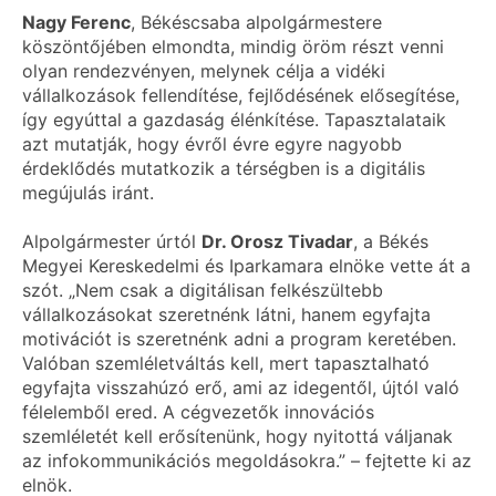
Nagy Ferenc
, Békéscsaba alpolgármestere
köszöntőjében elmondta, mindig öröm részt venni
olyan rendezvényen, melynek célja a vidéki
vállalkozások fellendítése, fejlődésének elősegítése,
így egyúttal a gazdaság élénkítése. Tapasztalataik
azt mutatják, hogy évről évre egyre nagyobb
érdeklődés mutatkozik a térségben is a digitális
megújulás iránt.
Alpolgármester úrtól
Dr. Orosz Tivadar
, a Békés
Megyei Kereskedelmi és Iparkamara elnöke vette át a
szót. „Nem csak a digitálisan felkészültebb
vállalkozásokat szeretnénk látni, hanem egyfajta
motivációt is szeretnénk adni a program keretében.
Valóban szemléletváltás kell, mert tapasztalható
egyfajta visszahúzó erő, ami az idegentől, újtól való
félelemből ered. A cégvezetők innovációs
szemléletét kell erősítenünk, hogy nyitottá váljanak
az infokommunikációs megoldásokra.” – fejtette ki az
elnök.