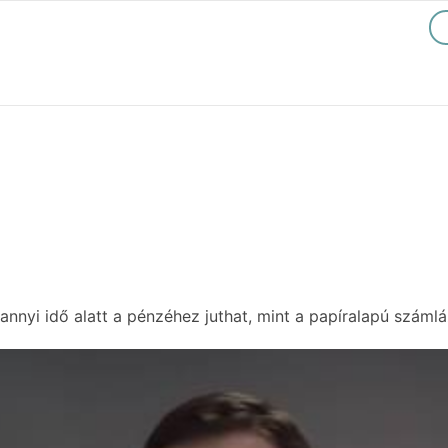
annyi idő alatt a pénzéhez juthat, mint a papíralapú száml