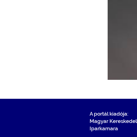
A portál kiadója:
Magyar Kereskedel
Iparkamara