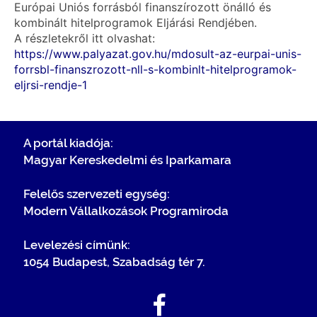
Európai Uniós forrásból finanszírozott önálló és
kombinált hitelprogramok Eljárási Rendjében.
A részletekről itt olvashat:
https://www.palyazat.gov.hu/mdosult-az-eurpai-unis-
forrsbl-finanszrozott-nll-s-kombinlt-hitelprogramok-
eljrsi-rendje-1
A portál kiadója:
Magyar Kereskedelmi és Iparkamara
Felelős szervezeti egység:
Modern Vállalkozások Programiroda
Levelezési címünk:
1054 Budapest, Szabadság tér 7.