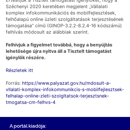
Értesítjük a Tisztelt támogatást igénylőket, hogy a
Széchenyi 2020 keretében megjelent „Vállalati
komplex infokommunikációs és mobilfejlesztések,
felhőalapú online üzleti szolgáltatások terjesztésének
támogatása” című (GINOP-3.2.2-8.2.4-16 kódszámú)
felhívás módosult az alábbiak szerint.
Felhívjuk a figyelmet továbbá, hogy a benyújtás
lehetősége újra nyitva áll a Tisztelt támogatást
igénylők részére.
Részletek itt
Forrás:
https://www.palyazat.gov.hu/mdosult-a-
vllalati-komplex-infokommunikcis-s-mobilfejlesztsek-
felhalap-online-zleti-szolgltatsok-terjesztsnek-
tmogatsa-cm-felhvs-4
A portál kiadója: