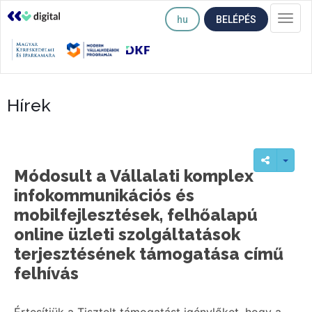
hu
BELÉPÉS
Togg
navi
Hírek
Módosult a Vállalati komplex
infokommunikációs és
mobilfejlesztések, felhőalapú
online üzleti szolgáltatások
terjesztésének támogatása című
felhívás