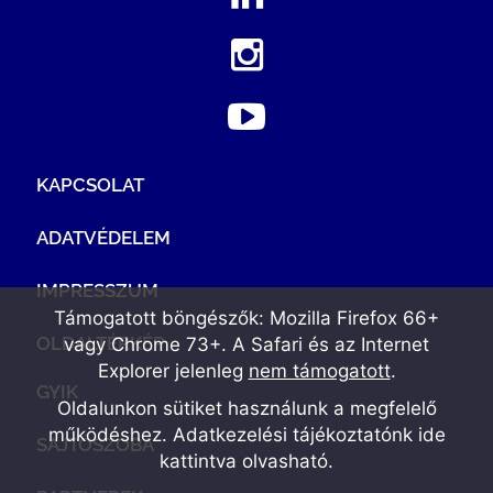
KAPCSOLAT
ADATVÉDELEM
IMPRESSZUM
Támogatott böngészők: Mozilla Firefox 66+
OLDALTÉRKÉP
vagy Chrome 73+. A Safari és az Internet
Explorer jelenleg
nem támogatott
.
GYIK
Oldalunkon sütiket használunk a megfelelő
működéshez. Adatkezelési tájékoztatónk
ide
SAJTÓSZOBA
kattintva olvasható
.