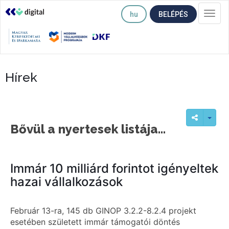
hu
BELÉPÉS
Togg
navi
Hírek
Bővül a nyertesek listája...
Immár 10 milliárd forintot igényeltek
hazai vállalkozások
Február 13-ra, 145 db GINOP 3.2.2-8.2.4 projekt
esetében született immár támogatói döntés