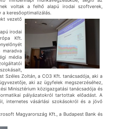
hető mindennapi munkavégzésükbe, segíti az
nek voltak a felhő alapú irodai szoftverek,
y a keresőoptimalizálás.
ekt vezető
apú irodai
rópa Kft.
enyelőnyét
án maradva
ségi média
lgáltatói
zokásait,
st Széles Zoltán, a CO3 Kft. tanácsadója, aki a
 ügyvezetője, aki az ügyfelek megszerzéséhez,
ési Minisztérium közigazgatási tanácsadója és
rmatikai pályázatokról tartottak előadást. A
, internetes vásárlási szokásokról és a jövő
icrosoft Magyarország Kft., a Budapest Bank és