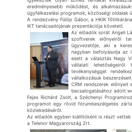
igyekeztek olyan színes témákat kiválaszt
eredményesebb működést, és alkalmazásukver
ügyfélkezelési programok, közösségi oldalak üz
A rendezvény Fülöp Gábor, a HKIK főtitkárána
IKT tanácsadójának prezentációja követett.
Az előadók sorát Angeli Lá
szoftverek előnyeiről t
ügyvezetője, aki a keres
nagyban befolyásolja az 
esett a választás Nagy Vi
vállalati lehetőségeirő
tevékenységgel rendelkez
vállalkozásuk beszerzéseit
CRM rendszerek előnyeit e
becsalogatásához adott we
Fejes Richárd Zsolt, a Széchenyi Programiro
programot egy rövid fórumbeszélgetés zárta,
közlekedéséről.
Az előadók egyben kiállítóként is részt vette
a Telenor Magyarország Zrt.