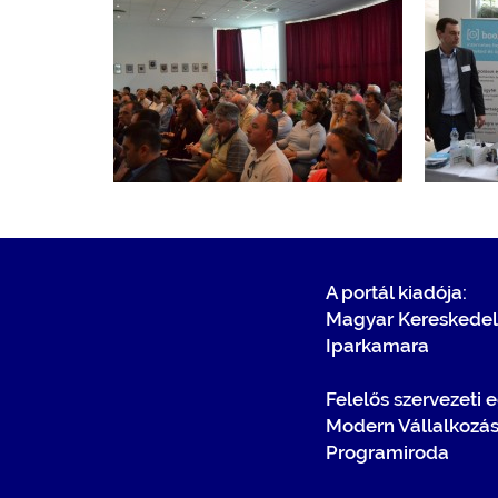
A portál kiadója:
Magyar Kereskedel
Iparkamara
Felelős szervezeti 
Modern Vállalkozá
Programiroda