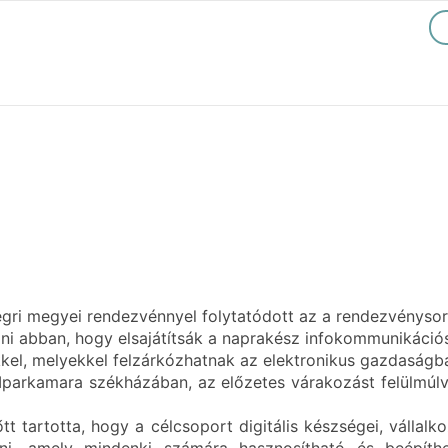
gri megyei rendezvénnyel folytatódott az a rendezvénysoro
ani abban, hogy elsajátítsák a naprakész infokommunikáció
kel, melyekkel felzárkózhatnak az elektronikus gazdaság
parkamara székházában, az előzetes várakozást felülmúlva
 tartotta, hogy a célcsoport digitális készségei, vállalk