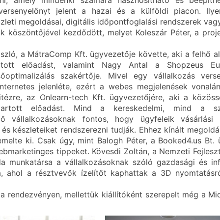
ani, amely mindenki számára hasznosítható és beépít
senyelőnyt jelent a hazai és a külföldi piacon. Ilye
leti megoldásai, digitális időpontfoglalási rendszerek vag
k köszöntőjével kezdődött, melyet Koleszár Péter, a proj
szló, a MátraComp Kft. ügyvezetője követte, aki a felhő al
artott előadást, valamint Nagy Antal a Shopzeus Eu
őoptimalizálás szakértője. Mivel egy vállalkozás vers
internetes jelenléte, ezért a webes megjelenések vonal
tézre, az Onlearn-tech Kft. ügyvezetőjére, aki a közös
l tartott előadást. Mind a kereskedelmi, mind a szo
ő vállalkozásoknak fontos, hogy ügyfeleik vásárlási s
 és készleteiket rendszerezni tudják. Ehhez kínált megoldá
melte ki. Csak úgy, mint Balogh Péter, a Booked4.us Bt.
bmarketinges tippeket. Kövesdi Zoltán, a Nemzeti Fejleszt
da munkatársa a vállalkozásoknak szóló gazdasági és info
 ahol a résztvevők ízelítőt kaphattak a 3D nyomtatásról
k a rendezvényen, mellettük kiállítóként szerepelt még a M