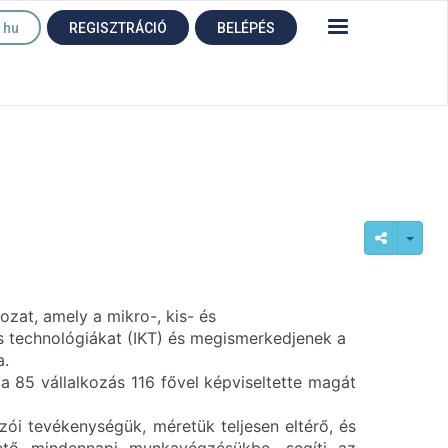
hu
REGISZTRÁCIÓ
BELÉPÉS
zat, amely a mikro-, kis- és
s technológiákat (IKT) és megismerkedjenek a
ba.
 85 vállalkozás 116 fővel képviseltette magát
ozói tevékenységük, méretük teljesen eltérő, és