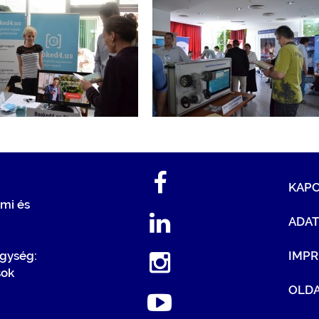
KAP
mi és
ADA
egység:
IMP
sok
OLDA