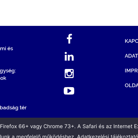
KAP
mi és
ADA
egység:
IMP
sok
OLDA
badság tér
irefox 66+ vagy Chrome 73+. A Safari és az Internet Ex
álunk a megfelelő működéshez. Adatkezelési tájékoztat