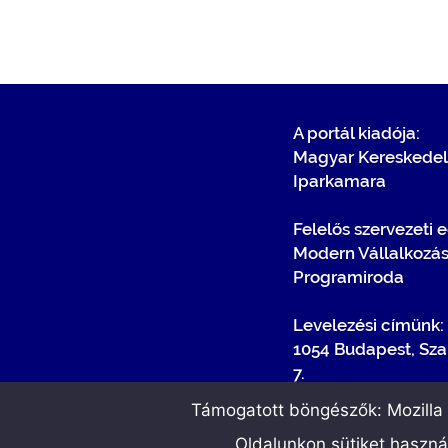
A portál kiadója:
Magyar Kereskedel
Iparkamara
Felelős szervezeti 
Modern Vállalkozá
Programiroda
Levelezési címünk:
1054 Budapest, Sza
7.
Támogatott böngészők: Mozilla F
Oldalunkon sütiket haszn