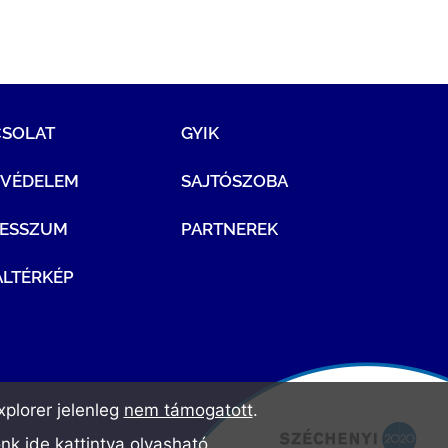
CSOLAT
GYIK
TVÉDELEM
SAJTÓSZOBA
RESSZUM
PARTNEREK
LTÉRKÉP
plorer jelenleg
nem támogatott
.
ónk
ide kattintva olvasható
.