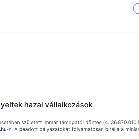
nyeltek hazai vállalkozások
 esetében született immár támogatói döntés (4.136.870.010 
.hu
-n. A beadott pályázatokat folyamatosan bírálja a minis