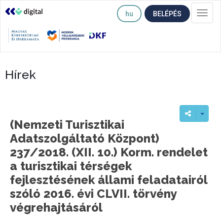
hu
BELÉPÉS
Togg
navi
Hírek
(Nemzeti Turisztikai
Adatszolgáltató Központ)
237/2018. (XII. 10.) Korm. rendelet
a turisztikai térségek
fejlesztésének állami feladatairól
szóló 2016. évi CLVII. törvény
végrehajtásáról