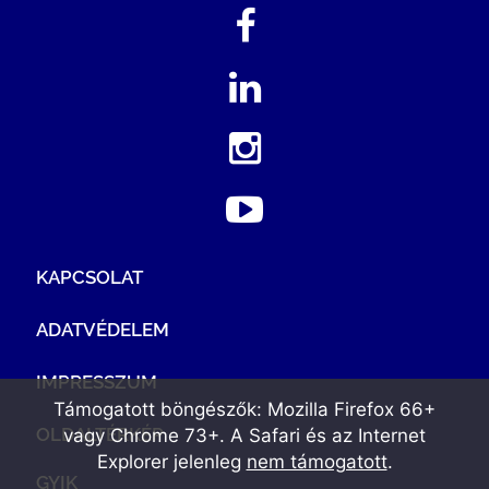
KAPCSOLAT
ADATVÉDELEM
IMPRESSZUM
Támogatott böngészők: Mozilla Firefox 66+
OLDALTÉRKÉP
vagy Chrome 73+. A Safari és az Internet
Explorer jelenleg
nem támogatott
.
GYIK