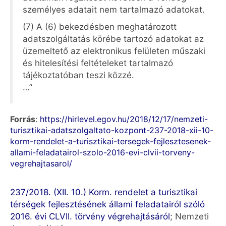
személyes adatait nem tartalmazó adatokat.
(7) A (6) bekezdésben meghatározott
adatszolgáltatás körébe tartozó adatokat az
üzemeltető az elektronikus felületen műszaki
és hitelesítési feltételeket tartalmazó
tájékoztatóban teszi közzé.
…”
Forrás
:
https://hirlevel.egov.hu/2018/12/17/nemzeti-
turisztikai-adatszolgaltato-kozpont-237-2018-xii-10-
korm-rendelet-a-turisztikai-tersegek-fejlesztesenek-
allami-feladatairol-szolo-2016-evi-clvii-torveny-
vegrehajtasarol/
237/2018. (XII. 10.) Korm. rendelet a turisztikai
térségek fejlesztésének állami feladatairól szóló
2016. évi CLVII. törvény végrehajtásáról
; Nemzeti