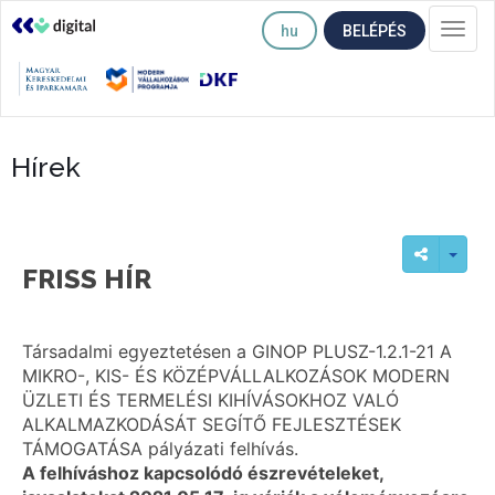
hu
BELÉPÉS
Togg
navi
Hírek
FRISS HÍR
Társadalmi egyeztetésen a GINOP PLUSZ-1.2.1-21 A
MIKRO-, KIS- ÉS KÖZÉPVÁLLALKOZÁSOK MODERN
ÜZLETI ÉS TERMELÉSI KIHÍVÁSOKHOZ VALÓ
ALKALMAZKODÁSÁT SEGÍTŐ FEJLESZTÉSEK
TÁMOGATÁSA pályázati felhívás.
A felhíváshoz kapcsolódó észrevételeket,