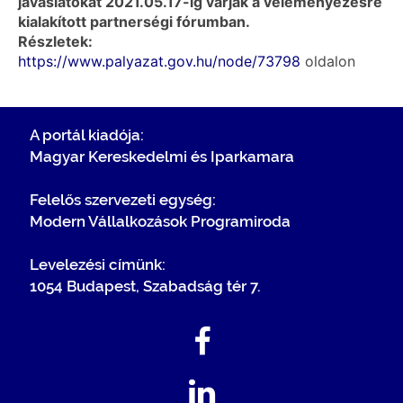
javaslatokat 2021.05.17-ig várják a véleményezésre
kialakított partnerségi fórumban.
Részletek:
https://www.palyazat.gov.hu/node/73798
oldalon
A portál kiadója:
Magyar Kereskedelmi és Iparkamara
Felelős szervezeti egység:
Modern Vállalkozások Programiroda
Levelezési címünk:
1054 Budapest, Szabadság tér 7.