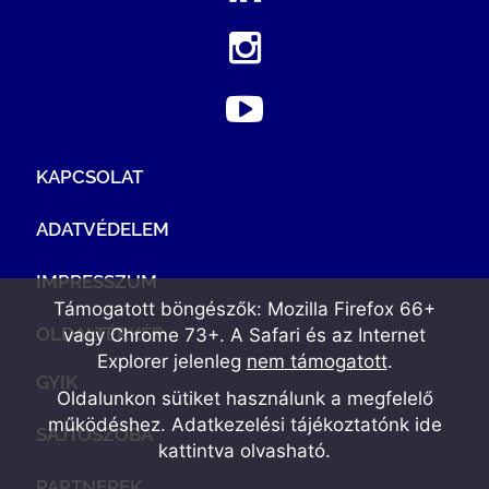
KAPCSOLAT
ADATVÉDELEM
IMPRESSZUM
Támogatott böngészők: Mozilla Firefox 66+
OLDALTÉRKÉP
vagy Chrome 73+. A Safari és az Internet
Explorer jelenleg
nem támogatott
.
GYIK
Oldalunkon sütiket használunk a megfelelő
működéshez. Adatkezelési tájékoztatónk
ide
SAJTÓSZOBA
kattintva olvasható
.
PARTNEREK